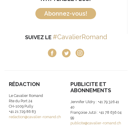
Abonnez-vous!
#CavalierRomand
SUIVEZ LE
RÉDACTION
PUBLICITE ET
ABONNEMENTS
Le Cavalier Romand
Rte du Port 24
Jennifer Uldry : +41 79 326 41
CH-1009 Pully
40
+41 21 729 86 83
Françoise Jutzi : +41 78 636 04
redaction@cavalier-romand.ch
99
publicite@cavalier-romand.ch