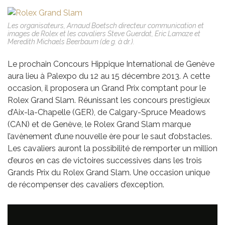
Les organisateurs, Arnaud Boetsch directeur communication et
images de Rolex et les cavaliers Steve Guerdat, Eric Lamaze et
Meredith Michaels Beerbaum (de g. à dr.).
Le prochain Concours Hippique International de Genève
aura lieu à Palexpo du 12 au 15 décembre 2013. A cette
occasion, il proposera un Grand Prix comptant pour le
Rolex Grand Slam. Réunissant les concours prestigieux
d’Aix-la-Chapelle (GER), de Calgary-Spruce Meadows
(CAN) et de Genève, le Rolex Grand Slam marque
l’avènement d’une nouvelle ère pour le saut d’obstacles.
Les cavaliers auront la possibilité de remporter un million
d’euros en cas de victoires successives dans les trois
Grands Prix du Rolex Grand Slam. Une occasion unique
de récompenser des cavaliers d’exception.