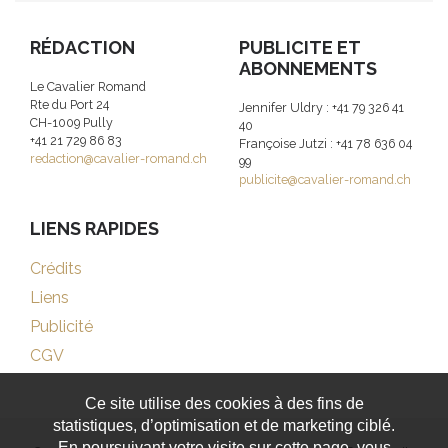
RÉDACTION
PUBLICITE ET
ABONNEMENTS
Le Cavalier Romand
Rte du Port 24
Jennifer Uldry : +41 79 326 41
CH-1009 Pully
40
+41 21 729 86 83
Françoise Jutzi : +41 78 636 04
redaction@cavalier-romand.ch
99
publicite@cavalier-romand.ch
LIENS RAPIDES
Crédits
Liens
Publicité
CGV
Ce site utilise des cookies à des fins de
statistiques, d’optimisation et de marketing ciblé.
En poursuivant votre visite sur cette page, vous