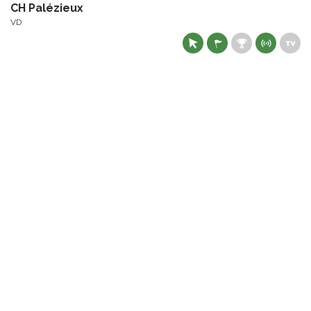
CH Palézieux
VD