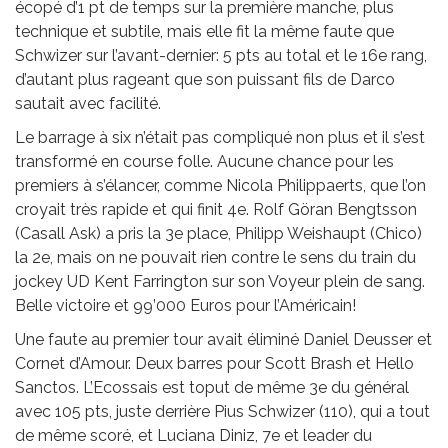
écopé d’1 pt de temps sur la première manche, plus
technique et subtile, mais elle fit la même faute que
Schwizer sur l’avant-dernier: 5 pts au total et le 16e rang,
d’autant plus rageant que son puissant fils de Darco
sautait avec facilité.
Le barrage à six n’était pas compliqué non plus et il s’est
transformé en course folle. Aucune chance pour les
premiers à s’élancer, comme Nicola Philippaerts, que l’on
croyait très rapide et qui finit 4e. Rolf Göran Bengtsson
(Casall Ask) a pris la 3e place, Philipp Weishaupt (Chico)
la 2e, mais on ne pouvait rien contre le sens du train du
jockey UD Kent Farrington sur son Voyeur plein de sang.
Belle victoire et 99’000 Euros pour l’Américain!
Une faute au premier tour avait éliminé Daniel Deusser et
Cornet d’Amour. Deux barres pour Scott Brash et Hello
Sanctos. L’Ecossais est toput de même 3e du général
avec 105 pts, juste derrière Pius Schwizer (110), qui a tout
de même scoré, et Luciana Diniz, 7e et leader du