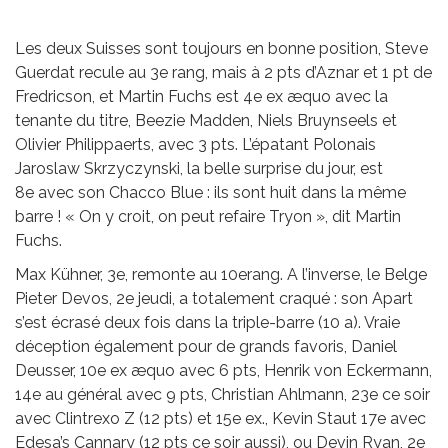
Les deux Suisses sont toujours en bonne position, Steve
Guerdat recule au 3e rang, mais à 2 pts d’Aznar et 1 pt de
Fredricson, et Martin Fuchs est 4e ex æquo avec la
tenante du titre, Beezie Madden, Niels Bruynseels et
Olivier Philippaerts, avec 3 pts. L’épatant Polonais
Jaroslaw Skrzyczynski, la belle surprise du jour, est
8e avec son Chacco Blue : ils sont huit dans la même
barre ! « On y croit, on peut refaire Tryon », dit Martin
Fuchs.
Max Kühner, 3e, remonte au 10erang. A l’inverse, le Belge
Pieter Devos, 2e jeudi, a totalement craqué : son Apart
s’est écrasé deux fois dans la triple-barre (10 a). Vraie
déception également pour de grands favoris, Daniel
Deusser, 10e ex æquo avec 6 pts, Henrik von Eckermann,
14e au général avec 9 pts, Christian Ahlmann, 23e ce soir
avec Clintrexo Z (12 pts) et 15e ex., Kevin Staut 17e avec
Edesa’s Cannary (12 pts ce soir aussi), ou Devin Ryan, 2e