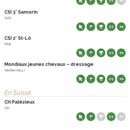
CSI 3* Samorin
SVQ
CSI 2* St-Lô
FRA
Mondiaux jeunes chevaux – dressage
Verden (ALL)
En Suisse
CH Palézieux
VD