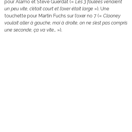
pour Alamo et Steve Guerdat («
Les 3 foulées venaient
un peu vite, c’était court et l’oxer était large
»). Une
touchette pour Martin Fuchs sur l’oxer no 7 («
Clooney
voulait aller à gauche, moi à droite, on ne s’est pas compris
une seconde, ça va vite…
»).