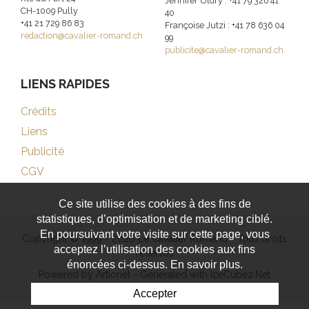
Jennifer Uldry : +41 79 326 41
CH-1009 Pully
40
+41 21 729 86 83
Françoise Jutzi : +41 78 636 04
redaction@cavalier-romand.ch
99
publicite@cavalier-romand.ch
LIENS RAPIDES
Crédits
Liens
Publicité
CGV
Ce site utilise des cookies à des fins de
statistiques, d’optimisation et de marketing ciblé.
En poursuivant votre visite sur cette page, vous
Copyright © 1999 - 2026 Le Cavalier Romand - Tous droits
acceptez l’utilisation des cookies aux fins
réservés
énoncées ci-dessus. En savoir plus.
Powered by Artionet
-
Generated with IceCube2.Net
Accepter