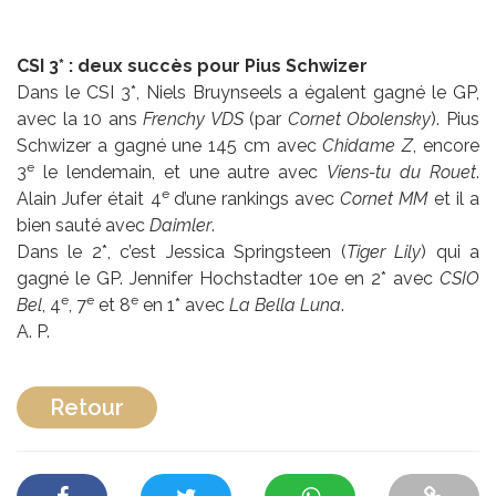
CSI 3* : deux succès pour Pius Schwizer
Dans le CSI 3*, Niels Bruynseels a égalent gagné le GP,
avec la 10 ans
Frenchy VDS
(par
Cornet Obolensky
). Pius
Schwizer a gagné une 145 cm avec
Chidame Z
, encore
e
3
le lendemain, et une autre avec
Viens-tu du Rouet
.
e
Alain Jufer était 4
d’une rankings avec
Cornet MM
et il a
bien sauté avec
Daimler
.
Dans le 2*, c’est Jessica Springsteen (
Tiger Lily
) qui a
gagné le GP. Jennifer Hochstadter 10e en 2* avec
CSIO
e
e
e
Bel
, 4
, 7
et 8
en 1* avec
La Bella Luna
.
A. P.
Retour