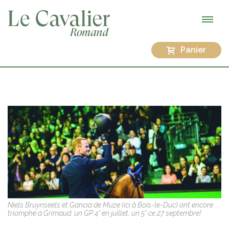
Panier
Niels Bruynseels et Gancia de Muze (ici à Bois-le-Duc) ont encore
triomphé à Grimaud: un GP 4* en juillet, un 5* ce 27 septembre!