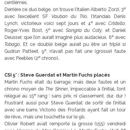
centièmes.
e
Derrière ce duo belge, on trouve l’Italien Alberto Zorzi, 3
avec l’excellent SF
Vauban du Trio
, l’Irlandais Denis
e
Lynch, victorieux voici sept jours et 4
avec
Cristello
,
e
Roger-Yves Bost, 5
avec
Sangria du Coty
, et Daniel
e
Deusser, que l’on aurait imaginé plus audacieux, 6
avec
Tobago
. Et ce doublé belge aurait pu être un triplé si
e
Gudrun Patteet, 9
, n’avait pas fait une (grosse) faute
e
avec Peebles (2
chrono).
CSI 5* : Steve Guerdat et Martin Fuchs placés
Martin Fuchs était du barrage, mais deux fautes et un
chrono moyen de
The Sinner
, impeccable à l’initial, l’ont
e
relégué au 15
rang : sans prix, ni classement, dur, dur !
Frustrant aussi pour Steve Guerdat de sortir de l’initial
avec une barre, Victorio des Frotards ayant fait un tour
de rêve… mais une touchette sur le 9b.
Olivier Robert avait remporté la grosse (155) vendredi
e