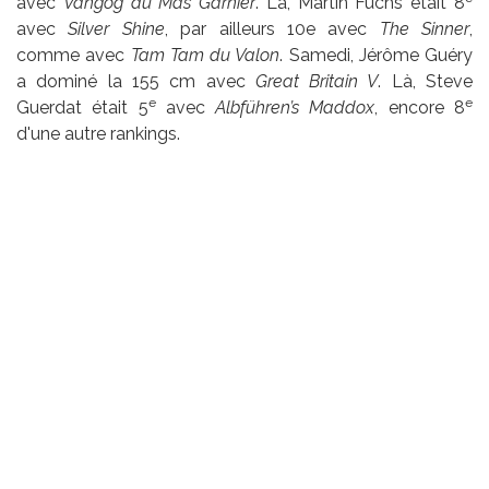
avec
Vangog du Mas Garnier
. Là, Martin Fuchs était 8
avec
Silver Shine
, par ailleurs 10e avec
The Sinner
,
comme avec
Tam Tam du Valon
. Samedi, Jérôme Guéry
a dominé la 155 cm avec
Great Britain V
. Là, Steve
e
e
Guerdat était 5
avec
Albführen’s Maddox
, encore 8
d'une autre rankings.