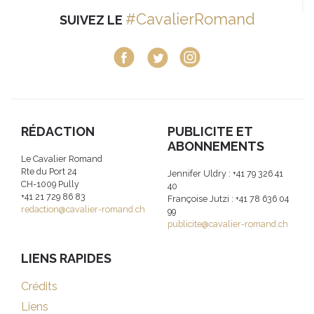
#CavalierRomand
SUIVEZ LE
RÉDACTION
PUBLICITE ET
ABONNEMENTS
Le Cavalier Romand
Rte du Port 24
Jennifer Uldry : +41 79 326 41
CH-1009 Pully
40
+41 21 729 86 83
Françoise Jutzi : +41 78 636 04
redaction@cavalier-romand.ch
99
publicite@cavalier-romand.ch
LIENS RAPIDES
Crédits
Liens