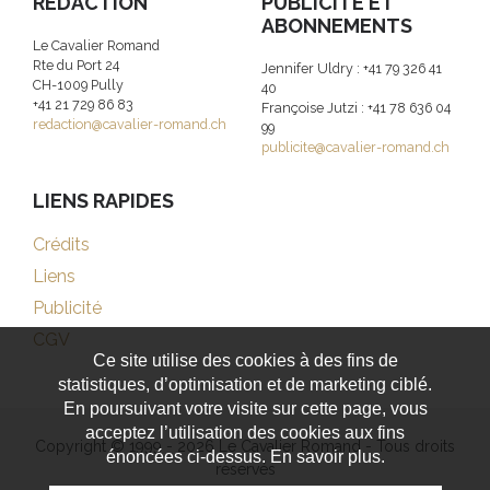
RÉDACTION
PUBLICITE ET
ABONNEMENTS
Le Cavalier Romand
Rte du Port 24
Jennifer Uldry : +41 79 326 41
CH-1009 Pully
40
+41 21 729 86 83
Françoise Jutzi : +41 78 636 04
redaction@cavalier-romand.ch
99
publicite@cavalier-romand.ch
LIENS RAPIDES
Crédits
Liens
Publicité
CGV
Ce site utilise des cookies à des fins de
statistiques, d’optimisation et de marketing ciblé.
En poursuivant votre visite sur cette page, vous
acceptez l’utilisation des cookies aux fins
Copyright © 1999 - 2026 Le Cavalier Romand - Tous droits
énoncées ci-dessus. En savoir plus.
réservés