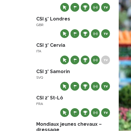
CSI 5* Londres
GBR
CSI 3* Cervia
ITA
CSI 3* Samorin
SVQ
CSI 2* St-Lô
FRA
Mondiaux jeunes chevaux –
dressage