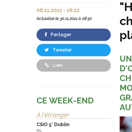
"H
06.11.2011 - 16:22
ch
Actualisé le
30.11.2011 à 08:50
pl
Partager
Tweeter
UN
Lien
D'
CH
MO
GR
CE WEEK-END
AU
À l'étranger
CSIO 5* Dublin
IRL