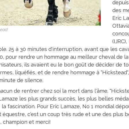
depuis 
des me
Eric L
Ottavi
tead
concou
(IJRC),
ble. 25 à 30 minutes d'interruption, avant que les cav
0, pour rendre un hommage au meilleur cheval de la 
isateurs, ils avaient eu le bon goût de décider de tout
armes, liquéfiés, et de rendre hommage à "Hickstead
minute de silence.
acun de rentrer chez soi la mort dans l'âme. "Hickstea
 Lamaze les plus grands succès, les plus belles médai
, la fascination. Pour Eric Lamaze, No 1 mondial dépo
 équestre, c'est un coup très rude et une des plus be
t, champion et merci!