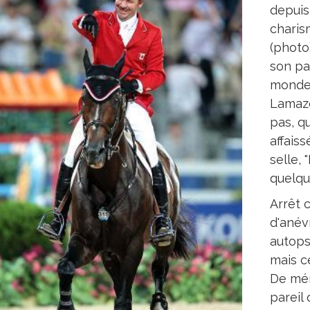
depuis,
charis
(photo
son pa
monde 
Lamaze
pas, q
affaiss
selle, 
quelqu
Arrêt 
d'anév
autopsi
mais ce
De mém
pareil