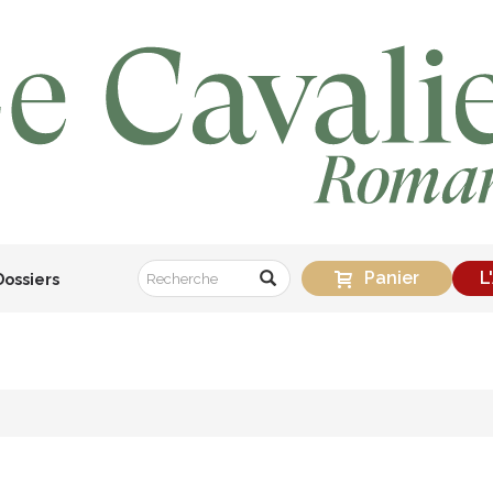
Panier
L
Dossiers