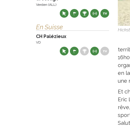
Verden (ALL)
En Suisse
Hicks
CH Palézieux
VD
terri
16h0
organ
en l
une 
Et ch
Eric
rêve
sport
Salu