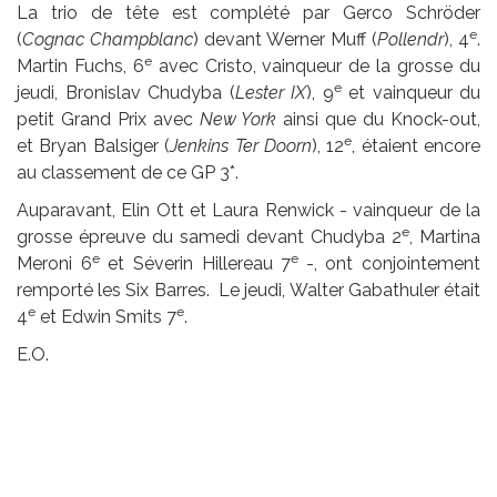
La trio de tête est complété par Gerco Schröder
e
(
Cognac Champblanc
) devant Werner Muff (
Pollendr
), 4
.
e
Martin Fuchs, 6
avec Cristo, vainqueur de la grosse du
e
jeudi, Bronislav Chudyba (
Lester IX
), 9
et vainqueur du
petit Grand Prix avec
New York
ainsi que du Knock-out,
e
et Bryan Balsiger (
Jenkins Ter Doorn
), 12
, étaient encore
au classement de ce GP 3*.
Auparavant, Elin Ott et Laura Renwick - vainqueur de la
e
grosse épreuve du samedi devant Chudyba 2
, Martina
e
e
Meroni 6
et Séverin Hillereau 7
-, ont conjointement
remporté les Six Barres. Le jeudi, Walter Gabathuler était
e
e
4
et Edwin Smits 7
.
E.O.