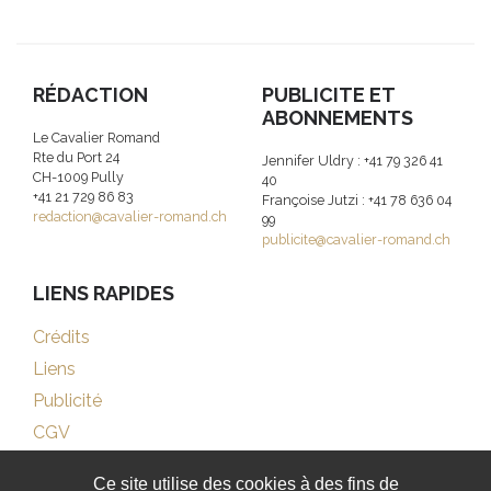
RÉDACTION
PUBLICITE ET
ABONNEMENTS
Le Cavalier Romand
Rte du Port 24
Jennifer Uldry : +41 79 326 41
CH-1009 Pully
40
+41 21 729 86 83
Françoise Jutzi : +41 78 636 04
redaction@cavalier-romand.ch
99
publicite@cavalier-romand.ch
LIENS RAPIDES
Crédits
Liens
Publicité
CGV
Ce site utilise des cookies à des fins de