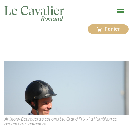
Panier
Anthony Bourquard s'est offert le Grand Prix 3* d'Humlikon ce
dimanche 2 septembre.