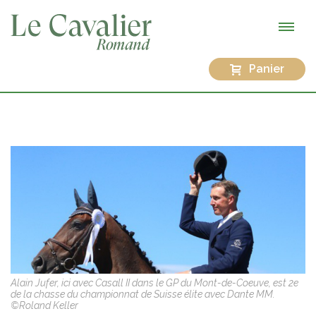
Panier
Alain Jufer, ici avec Casall II dans le GP du Mont-de-Coeuve, est 2e
de la chasse du championnat de Suisse élite avec Dante MM.
©Roland Keller