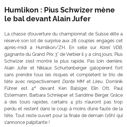
Humlikon : Pius Schwizer mène
le bal devant Alain Jufer
La chasse d’ouverture du championnat de Suisse élite a
réservé son lot de surprise aux 28 couples engagés cet
après-midi à Humlikon/ZH. En selle sur
Karel VDB
,
gagnante du Grand Prix 3* de Verbier il y a cinq jours, Pius
Schwizer s’est montré le plus rapide. Pas loin derrière,
Alain Jufer et Niklaus Schurtenberger galopèrent fort
sans prendre tous les risques et complètent le trio de
tête avec respectivement
Dante MM
et
Lireu
. Dominik
e
Führer est 4
devant Ken Balsiger, Elin Ott, Paul
Estermann, Barbara Schnieper et Sandrine Berger. Grâce
à des tours rapides, certains 4 pts n’auront pas trop
perdu et restent dans le coup à moins d’une faute de la
tête. Tout reste ouvert pour la finale de demain (16h) qui
s’annonce palpitante !