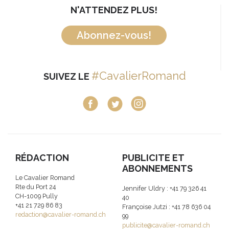
N'ATTENDEZ PLUS!
Abonnez-vous!
#CavalierRomand
SUIVEZ LE
RÉDACTION
PUBLICITE ET
ABONNEMENTS
Le Cavalier Romand
Rte du Port 24
Jennifer Uldry : +41 79 326 41
CH-1009 Pully
40
+41 21 729 86 83
Françoise Jutzi : +41 78 636 04
redaction@cavalier-romand.ch
99
publicite@cavalier-romand.ch