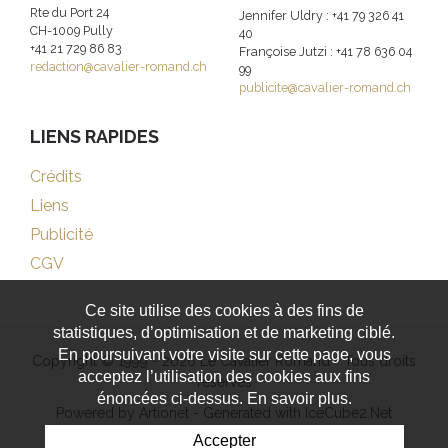
Rte du Port 24
Jennifer Uldry : +41 79 326 41
CH-1009 Pully
40
+41 21 729 86 83
Françoise Jutzi : +41 78 636 04
redaction@cavalier-romand.ch
99
publicite@cavalier-romand.ch
LIENS RAPIDES
Crédits
Liens
Publicité
CGV
Ce site utilise des cookies à des fins de
statistiques, d’optimisation et de marketing ciblé.
En poursuivant votre visite sur cette page, vous
Copyright © 1999 - 2026 Le Cavalier Romand - Tous droits
acceptez l’utilisation des cookies aux fins
réservés
énoncées ci-dessus. En savoir plus.
Powered by Artionet
-
Generated with IceCube2.Net
Accepter