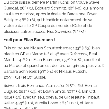
Du côté suisse, derrière Martin Fuchs, on trouve Steve
e
e
Guerdat, 28
(+1), Edouard Schmitz, 38
(-9), qui a moins
sauté en octobre, après la finale de Barcelone, Bryan
e
Balsiger, 46
(+16), qui bénéficie notamment de sa
victoire dans le GP Coupe du monde d’Oslo et de
e
plusieurs autres succès, Pius Schwizer, 71
(+2).
+108 pour Elian Baumann !
e
Puis on trouve Niklaus Schurtenberger, 133
(+63), bien
e
e
placé en GP au Maroc (2
et 4
avec
Quincassi)
, Beat
e
e
Mändli, 141
(+1), Elian Baumann, 157
(+108) , excellent
au Maroc (et quand on est derrière, on grimpe plus vite !),
e
Barbara Schnieper, 193
(-4) et Niklaus Rutschi,
e
e
209
(+14) et 10
Suisse.
e
Suivent trois Romands, Alain Jufer, 215
(-38), Romain
e
e
Duguet, 282
(-19), et Edwin Smits, 307
(=), Elin Ott,
381e (+19) avec un seul cheval de GP, le jeune Thibaut
e
e
Keller, 459
(+10), Aurelia Loser, 464
(+24), et Jane
e
Richard, 473
(-48).