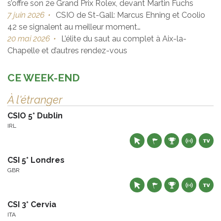
s’offre son 2e Grand Prix Rolex, devant Martin Fuchs
7 juin 2026
•
CSIO de St-Gall: Marcus Ehning et Coolio
42 se signalent au meilleur moment…
20 mai 2026
•
L’élite du saut au complet à Aix-la-
Chapelle et d’autres rendez-vous
CE WEEK-END
À l'étranger
CSIO 5* Dublin
IRL
CSI 5* Londres
GBR
CSI 3* Cervia
ITA