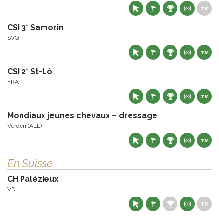
CSI 3* Samorin
SVQ
CSI 2* St-Lô
FRA
Mondiaux jeunes chevaux – dressage
Verden (ALL)
En Suisse
CH Palézieux
VD