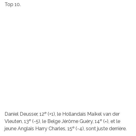
Top 10.
e
Daniel Deusser, 12
(+1), le Hollandais Maïkel van der
e
e
Vleuten, 13
(-5), le Belge Jérôme Guéry, 14
(=), et le
e
jeune Anglais Harry Charles, 15
(-4), sont juste derrière.