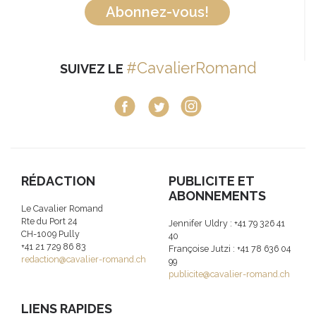
Abonnez-vous!
#CavalierRomand
SUIVEZ LE
RÉDACTION
PUBLICITE ET
ABONNEMENTS
Le Cavalier Romand
Rte du Port 24
Jennifer Uldry : +41 79 326 41
CH-1009 Pully
40
+41 21 729 86 83
Françoise Jutzi : +41 78 636 04
redaction@cavalier-romand.ch
99
publicite@cavalier-romand.ch
LIENS RAPIDES