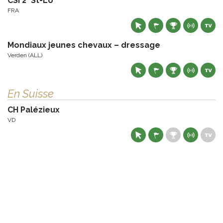
CSI 2* St-Lô
FRA
Mondiaux jeunes chevaux – dressage
Verden (ALL)
En Suisse
CH Palézieux
VD