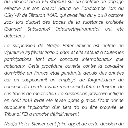
du Tribunal de la FEI s’appuie sur un contrôle de dopage
effectué sur son cheval Saura de Fondcombe lors du
CSI3*-W de Tétouan (MAR) qui avait lieu du 5 au 8 octobre
2017 lors duquel des traces de la substance prohibée
(Banned Substance) O­desméthyltramadol ont été
détectées.
La suspension de Nadja Peter Steiner est entrée en
vigueur le 25 février 2020 à 0h01 et elle s’étend à toutes les
participations tant aux concours internationaux que
nationaux. Cette procédure ouverte contre la cavalière
domiciliée en France était pendante depuis des années
car on soupçonnait un employé de l’organisateur du
concours (la garde royale marocaine) d’être à l’origine de
ces traces de médication. La suspension provisoire infligée
en août 2018 avait été levée après 9 mois. Etant donné
qu’aucune implication d’un tiers n’a pu être prouvée, le
Tribunal FEI a tranché définitivement.
Nadja Peter Steiner peut faire appel de cette décision du