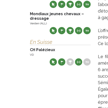
l’ab
d’ét
Mondiaux jeunes chevaux –
à ga
dressage
Verden (ALL)
L’of
prése
En Suisse
Ce l
CH Palézieux
VD
Le f
amér
6 ans
succ
Sémi
Égal
pour
épre