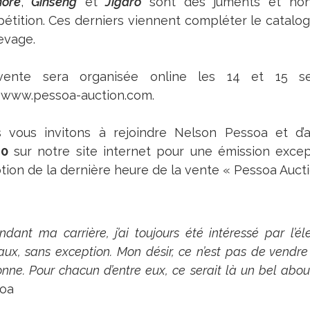
nore
,
Ginseng
et
Jigaro
sont des juments et hon
étition. Ces derniers viennent compléter le catalog
levage.
vente sera organisée online les 14 et 15 s
www.pessoa-auction.com.
 vous invitons à rejoindre Nelson Pessoa et d’a
30
sur notre site internet pour une émission except
otion de la dernière heure de la vente « Pessoa Aucti
ndant ma carrière, j’ai toujours été intéressé par l’é
ux, sans exception. Mon désir, ce n’est pas de vendr
onne. Pour chacun d’entre eux, ce serait là un bel ab
oa