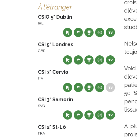
croi
À l'étranger
élèv
CSIO 5* Dublin
excep
IRL
studb
Nels
CSI 5* Londres
GBR
toujo
Voic
CSI 3* Cervia
élev
ITA
pati
50 %
CSI 3* Samorin
pend
SVQ
l’iss
A pl
CSI 2* St-Lô
FRA
proje