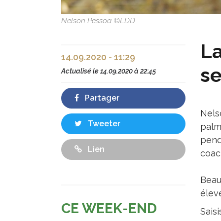
Nelson Pessoa ©LDD
La
14.09.2020 - 11:29
s
Actualisé le
14.09.2020 à 22:45
Partager
Nels
Tweeter
palm
pend
Lien
coac
Beau
élev
CE WEEK-END
Saisi