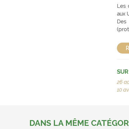
Les 
aux U
Des 
(pro
R
SUR
26 a
10 av
DANS LA MÊME CATÉGOR