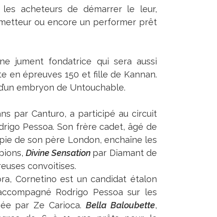
 les acheteurs de démarrer le leur,
rometteur ou encore un performer prêt
’une jument fondatrice qui sera aussi
te en épreuves 150 et fille de Kannan.
 d’un embryon de Untouchable.
ns par Canturo, a participé au circuit
drigo Pessoa. Son frère cadet, âgé de
opie de son père London, enchaîne les
mpions,
Divine Sensation
par Diamant de
reuses convoitises.
ra, Cornetino est un candidat étalon
 accompagné Rodrigo Pessoa sur les
née par Ze Carioca.
Bella Baloubette
,