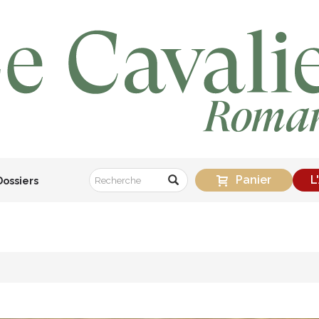
Panier
L
Dossiers