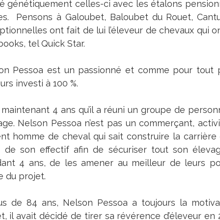
sé génétiquement celles-ci avec les étalons pensionn
es. Pensons à Galoubet, Baloubet du Rouet, Cantu
tionnelles ont fait de lui l’éleveur de chevaux qui o
ooks, tel Quick Star.
on Pessoa est un passionné et comme pour tout projet
urs investi à 100 %.
i maintenant 4 ans qu’il a réuni un groupe de personn
age. Nelson Pessoa n’est pas un commerçant, activité
ent homme de cheval qui sait construire la carrière 
 de son effectif afin de sécuriser tout son éleva
ant 4 ans, de les amener au meilleur de leurs pos
ue du projet.
us de 84 ans, Nelson Pessoa a toujours la motivatio
t, il avait décidé de tirer sa révérence d’éleveur en