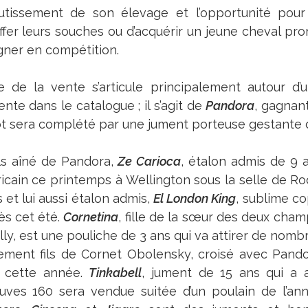
outissement de son élevage et l’opportunité pour
offer leurs souches ou d’acquérir un jeune cheval p
gner en compétition.
fre de la vente s’articule principalement autour d
nte dans le catalogue ; il s’agit de
Pandora
, gagnan
ot sera complété par une jument porteuse gestante
ils aîné de Pandora,
Ze Carioca
, étalon admis de 9 a
icain ce printemps à Wellington sous la selle de Ro
 et lui aussi étalon admis,
El London King
, sublime c
ès cet été.
Cornetina
, fille de la sœur des deux cha
lly, est une pouliche de 3 ans qui va attirer de nomb
ement fils de Cornet Obolensky, croisé avec Pando
 cette année.
Tinkabell
, jument de 15 ans qui a
uves 160 sera vendue suitée d’un poulain de l’an