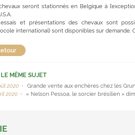
chevaux seront stationnés en Belgique à l’excepti
.S.A.
essais et présentations des chevaux sont possibl
tocole international) sont disponibles sur demande.
etour
 LE MÊME SUJET
oût 2020
•
Grande vente aux enchères chez les Gru
ril 2020
•
« Nelson Pessoa, le sorcier brésilien » di
IE