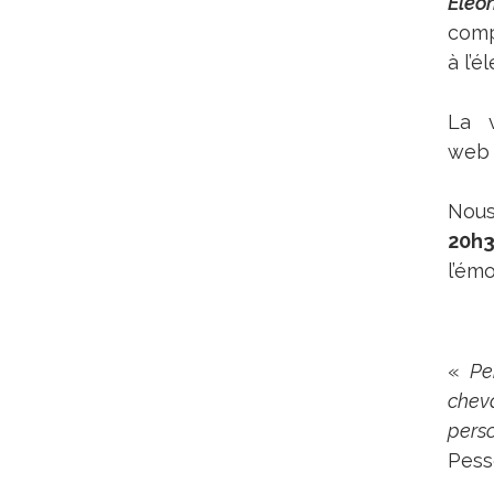
Eleo
comp
à l’é
La 
web 
Nous
20h
l’ém
«
Pe
cheva
pers
Pess