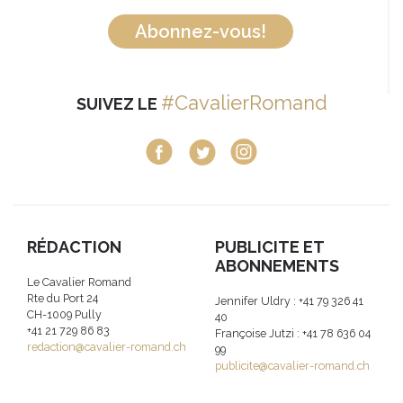
Abonnez-vous!
#CavalierRomand
SUIVEZ LE
RÉDACTION
PUBLICITE ET
ABONNEMENTS
Le Cavalier Romand
Rte du Port 24
Jennifer Uldry : +41 79 326 41
CH-1009 Pully
40
+41 21 729 86 83
Françoise Jutzi : +41 78 636 04
redaction@cavalier-romand.ch
99
publicite@cavalier-romand.ch