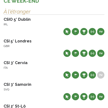
CE WEEK-END
À l'étranger
CSIO 5* Dublin
IRL
CSI 5* Londres
GBR
CSI 3* Cervia
ITA
CSI 3* Samorin
SVQ
CSI 2* St-Lô