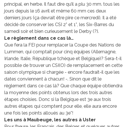
principal, en herbe. Il faut dire qu’il a plu 30 mm. tous les
jours depuis le 16 avril et même 60 mm ces deux
derniers jours (ça devrait être pire ce mercredi). Il a été
décidé de conserver les CSI 2* et 1*, les Six-Barres du
samedi soir et bien curieusement le Derby (?).
Le règlement dans ce cas là…
Que fera la FEI pour remplacer la Coupe des Nations de
Lummen, qui comptait pour cinq équipes (Allemagne,
Irlande, Italie, République tchèque et Belgique)? Sera-t-il
possible de trouver un CSI(O) de remplacement en cette
saison olympique si chargée - encore faudrait-il que les
dates conviennent à chacun! -. Sinon que dit le
règlement dans ce cas là? Que chaque équipe obtiendra
la moyenne des points obtenus lors des trois autres
étapes choisies. Donc si la Belgique est 3e aux trois
autres étapes qui comptent pour elle, elle aura encore
une fois les points alloués au 3e*!
Les uns à Maubeuge, les autres à Uster
Pour l’heure, les Français, des Belges et quelques autres