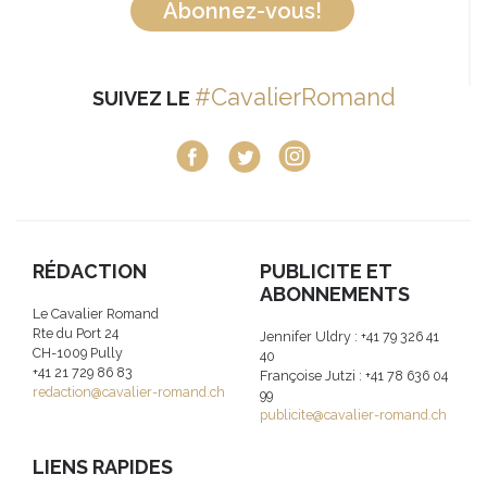
Abonnez-vous!
#CavalierRomand
SUIVEZ LE
RÉDACTION
PUBLICITE ET
ABONNEMENTS
Le Cavalier Romand
Rte du Port 24
Jennifer Uldry : +41 79 326 41
CH-1009 Pully
40
+41 21 729 86 83
Françoise Jutzi : +41 78 636 04
redaction@cavalier-romand.ch
99
publicite@cavalier-romand.ch
LIENS RAPIDES