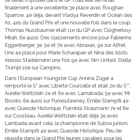
se serait imposée dans le GP, mais elle terminait
finalement à une excellente 3e place avec Roughan
Sparrow, 4e déjà, devant Vladya Reverdin et Océan des
As, 4es du Grand Prix et une nouvelle fois dans le coup.
Thomas Nussbaumer était 11e du GP avec Clogherboy
Mirah, 6e aussi. Des classements encore pour Fabienne
Eggenberger, 3e, 5e et 7e avec Abraxas, 9e sur Alfret.
Une 4e place pour Marie Scharapan et Nina des Islots.
Alessio Stadelmann une fois 9e avec Nm United, Stella
Trümpi 10e sur Campino.
Dans l'European Youngster Cup Annina Züger a
remporté le S* avec Liberté Courcelle et était 2e du S**.
Aurélie Wettstein 2e et 6e avec Lamabada, 5e avec Mr
Brooks, 6e aussi sur Punxsutawney, Emilie Stampfli 4e
avec Queode Historique, Flaminia Straumann 7e et 8e
sur Cousteau. Aurélie Wettstein était déjà 3e avec
Lambada avant cela, la championne de Suisse juniors
Emilie Stampfli 4e avec Queode Historique. Peu de
réussite dans le Grand Prix jeunes cavaliers pour les