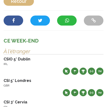
Retour
CE WEEK-END
À l'étranger
CSIO 5* Dublin
IRL
CSI 5* Londres
GBR
CSI 3* Cervia
ITA