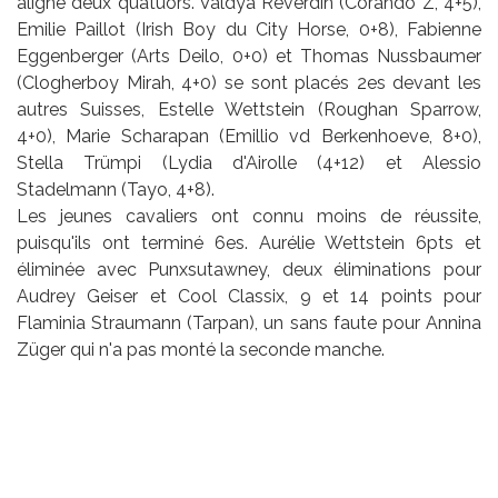
aligné deux quatuors. Valdya Reverdin (Corando Z, 4+5),
Emilie Paillot (Irish Boy du City Horse, 0+8), Fabienne
Eggenberger (Arts Deilo, 0+0) et Thomas Nussbaumer
(Clogherboy Mirah, 4+0) se sont placés 2es devant les
autres Suisses, Estelle Wettstein (Roughan Sparrow,
4+0), Marie Scharapan (Emillio vd Berkenhoeve, 8+0),
Stella Trümpi (Lydia d'Airolle (4+12) et Alessio
Stadelmann (Tayo, 4+8).
Les jeunes cavaliers ont connu moins de réussite,
puisqu'ils ont terminé 6es. Aurélie Wettstein 6pts et
éliminée avec Punxsutawney, deux éliminations pour
Audrey Geiser et Cool Classix, 9 et 14 points pour
Flaminia Straumann (Tarpan), un sans faute pour Annina
Züger qui n'a pas monté la seconde manche.