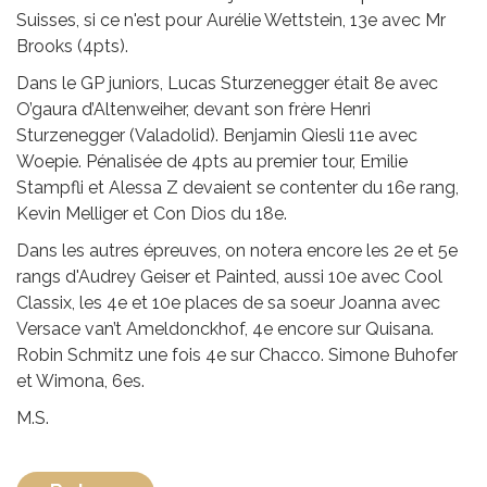
Suisses, si ce n'est pour Aurélie Wettstein, 13e avec Mr
Brooks (4pts).
Dans le GP juniors, Lucas Sturzenegger était 8e avec
O’gaura d’Altenweiher, devant son frère Henri
Sturzenegger (Valadolid). Benjamin Qiesli 11e avec
Woepie. Pénalisée de 4pts au premier tour, Emilie
Stampfli et Alessa Z devaient se contenter du 16e rang,
Kevin Melliger et Con Dios du 18e.
Dans les autres épreuves, on notera encore les 2e et 5e
rangs d'Audrey Geiser et Painted, aussi 10e avec Cool
Classix, les 4e et 10e places de sa soeur Joanna avec
Versace van’t Ameldonckhof, 4e encore sur Quisana.
Robin Schmitz une fois 4e sur Chacco. Simone Buhofer
et Wimona, 6es.
M.S.