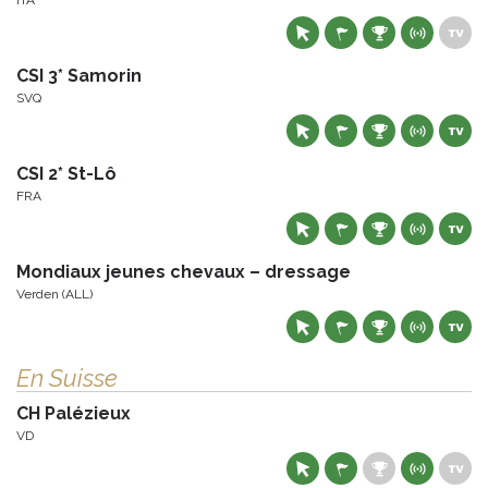
CSI 3* Samorin
SVQ
CSI 2* St-Lô
FRA
Mondiaux jeunes chevaux – dressage
Verden (ALL)
En Suisse
CH Palézieux
VD