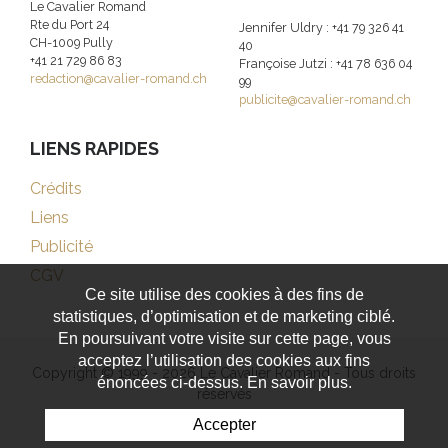
Le Cavalier Romand
Rte du Port 24
Jennifer Uldry : +41 79 326 41
CH-1009 Pully
40
+41 21 729 86 83
Françoise Jutzi : +41 78 636 04
redaction@cavalier-romand.ch
99
publicite@cavalier-romand.ch
LIENS RAPIDES
Crédits
Liens
Publicité
CGV
Ce site utilise des cookies à des fins de
statistiques, d’optimisation et de marketing ciblé.
En poursuivant votre visite sur cette page, vous
acceptez l’utilisation des cookies aux fins
Copyright © 1999 - 2026 Le Cavalier Romand - Tous droits
énoncées ci-dessus. En savoir plus.
réservés
Accepter
Powered by Artionet
-
Generated with IceCube2.Net