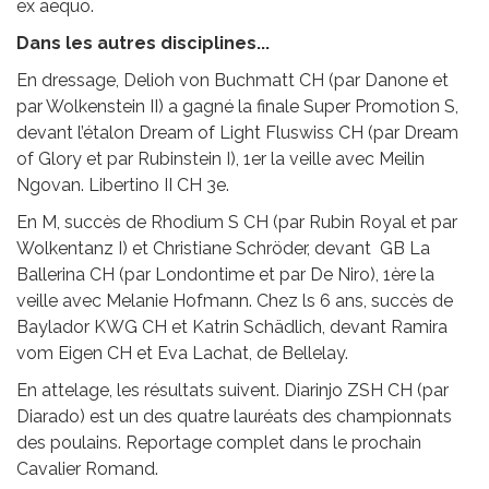
ex aequo.
Dans les autres disciplines...
En dressage, Delioh von Buchmatt CH (par Danone et
par Wolkenstein II) a gagné la finale Super Promotion S,
devant l’étalon Dream of Light Fluswiss CH (par Dream
of Glory et par Rubinstein I), 1er la veille avec Meilin
Ngovan. Libertino II CH 3e.
En M, succès de Rhodium S CH (par Rubin Royal et par
Wolkentanz I) et Christiane Schröder, devant GB La
Ballerina CH (par Londontime et par De Niro), 1ère la
veille avec Melanie Hofmann. Chez ls 6 ans, succès de
Baylador KWG CH et Katrin Schädlich, devant Ramira
vom Eigen CH et Eva Lachat, de Bellelay.
En attelage, les résultats suivent. Diarinjo ZSH CH (par
Diarado) est un des quatre lauréats des championnats
des poulains. Reportage complet dans le prochain
Cavalier Romand.