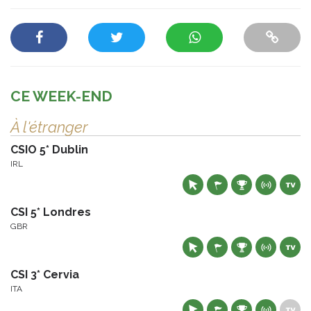
CE WEEK-END
À l'étranger
CSIO 5* Dublin
IRL
CSI 5* Londres
GBR
CSI 3* Cervia
ITA