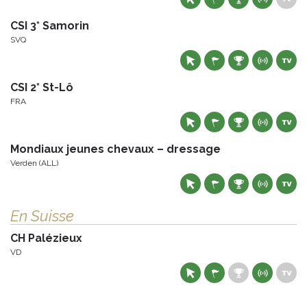
CSI 3* Samorin
SVQ
CSI 2* St-Lô
FRA
Mondiaux jeunes chevaux – dressage
Verden (ALL)
En Suisse
CH Palézieux
VD