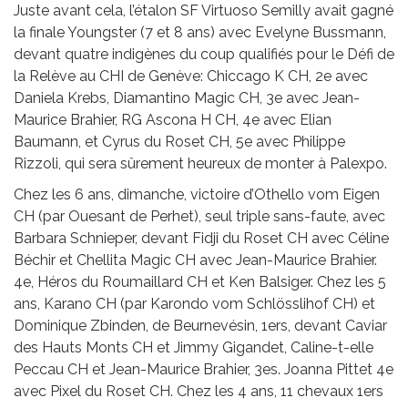
Juste avant cela, l’étalon SF Virtuoso Semilly avait gagné
la finale Youngster (7 et 8 ans) avec Evelyne Bussmann,
devant quatre indigènes du coup qualifiés pour le Défi de
la Relève au CHI de Genève: Chiccago K CH, 2e avec
Daniela Krebs, Diamantino Magic CH, 3e avec Jean-
Maurice Brahier, RG Ascona H CH, 4e avec Elian
Baumann, et Cyrus du Roset CH, 5e avec Philippe
Rizzoli, qui sera sûrement heureux de monter à Palexpo.
Chez les 6 ans, dimanche, victoire d’Othello vom Eigen
CH (par Ouesant de Perhet), seul triple sans-faute, avec
Barbara Schnieper, devant Fidji du Roset CH avec Céline
Béchir et Chellita Magic CH avec Jean-Maurice Brahier.
4e, Héros du Roumaillard CH et Ken Balsiger. Chez les 5
ans, Karano CH (par Karondo vom Schlösslihof CH) et
Dominique Zbinden, de Beurnevésin, 1ers, devant Caviar
des Hauts Monts CH et Jimmy Gigandet, Caline-t-elle
Peccau CH et Jean-Maurice Brahier, 3es. Joanna Pittet 4e
avec Pixel du Roset CH. Chez les 4 ans, 11 chevaux 1ers