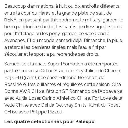
Beaucoup d’animations, à huit ou dix endroits différents,
entre la cour du Haras et la grande piste de saut de
l’IENA, en passant par l’hippodrome, le military-garden, le
beau paddock en herbe, les carrés de dressage, les prés
pour l’attelage ou les pony-games, ce week-end à
Avenches. Et du monde, samedi déjà. Dimanche, la pluie
a retardé les dernières finales, mais l’eau a fini par
s’écouler et le sport a pu reprendre ses droits.
Samedi soir, la finale Super Promotion a été remportée
par la Genevoise Céline Stadler et Crystaline du Champ
Faij CH (13 ans), née chez Edmond Henchoz, de
Rossinière, très brillantes et régulières cette saison. Cina
Donna AWR CH 2e, l’étalon SF Romando de l’Abbaye 3e
avec Aurlia Loser, Carino Athletico CH 4e, For Love de la
Velle CH 5e avec Dehlia Oeuvray Smits, Klimt du Roset
CH 6e avec Philippe Rizzoli.
Les quatre sélectionnés pour Palexpo