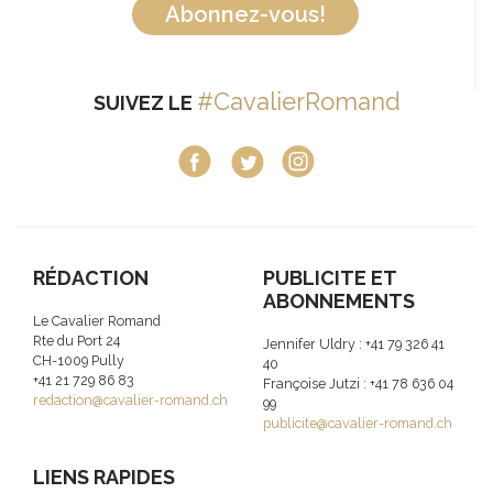
Abonnez-vous!
#CavalierRomand
SUIVEZ LE
RÉDACTION
PUBLICITE ET
ABONNEMENTS
Le Cavalier Romand
Rte du Port 24
Jennifer Uldry : +41 79 326 41
CH-1009 Pully
40
+41 21 729 86 83
Françoise Jutzi : +41 78 636 04
redaction@cavalier-romand.ch
99
publicite@cavalier-romand.ch
LIENS RAPIDES