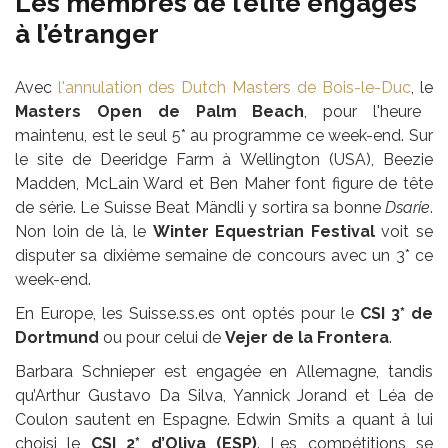
Les membres de l’élite engagés
à l’étranger
Avec
l'annulation des Dutch Masters de Bois-le-Duc
, le
Masters Open de Palm Beach
, pour l'heure
maintenu, est le seul 5* au programme ce week-end. Sur
le site de Deeridge Farm à Wellington (USA), Beezie
Madden, McLain Ward et Ben Maher font figure de tête
de série. Le Suisse Beat Mändli y sortira sa bonne
Dsarie
.
Non loin de là, le
Winter Equestrian Festival
voit se
disputer sa dixième semaine de concours avec un 3* ce
week-end.
En Europe, les Suisse.ss.es ont optés pour le
CSI 3* de
Dortmund
ou pour celui de
Vejer de la Frontera
.
Barbara Schnieper est engagée en Allemagne, tandis
qu’Arthur Gustavo Da Silva, Yannick Jorand et Léa de
Coulon sautent en Espagne. Edwin Smits a quant à lui
choisi le
CSI 2* d’Oliva (ESP)
. Les compétitions se