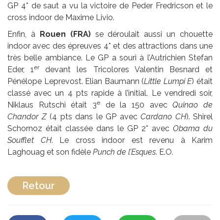
GP 4* de saut a vu la victoire de Peder Fredricson et le
cross indoor de Maxime Livio.
Enfin, à
Rouen (FRA)
se déroulait aussi un chouette
indoor avec des épreuves 4* et des attractions dans une
très belle ambiance. Le GP a souri à l’Autrichien Stefan
er
Eder, 1
devant les Tricolores Valentin Besnard et
Pénélope Leprevost. Elian Baumann (
Little Lumpi E
) était
classé avec un 4 pts rapide à l’initial. Le vendredi soir,
e
Niklaus Rutschi était 3
de la 150 avec
Quinao de
Chandor Z
(4 pts dans le GP avec
Cardano CH
). Shirel
Schornoz était classée dans le GP 2* avec
Obama du
Soufflet CH
. Le cross indoor est revenu à Karim
Laghouag et son fidèle
Punch de l’Esques
. E.O.
Retour