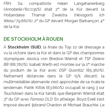
FRH
. Sa compatriote Helen Langehanenberg
e
(
Annabelle
/80.035%) était 2
de la Kür devant la
Hollandaise Thamar Zweistra (
Hexagon’s Ich
e
e
Weiss
/79.660%), 2
du GP devant Morgan Barbançon, 4
de la Kür.
DE STOCKHOLM À ROUEN
À
Stockholm (SUE)
, la finale du Top 10 de dressage a
vu la victoire dans la Kür et dans le GP des championnes
olympiques Jessica von Bredow-Werndl et
TSF Dalera
e
BB
(88.760%). Isabell Werth est montée sur la 2
marche
du podium de la Kür avec
DSP Quantaz
(85.360%).
Nettement distancée dans le GP (5% d’écart), la
multimédaillée allemande s’est approchée de sa rivale le
lendemain. Patrik Kittel (83.660%) occupait le rang 3 sur
Touchdown
dans la Kür tandis que Benjamin Werndl était
e
3
du GP avec
Famoso OLD
. En attelage, Boyd Exell s’est
imposé devant Ijsbrand Chardon et Michael Brauchle. Le