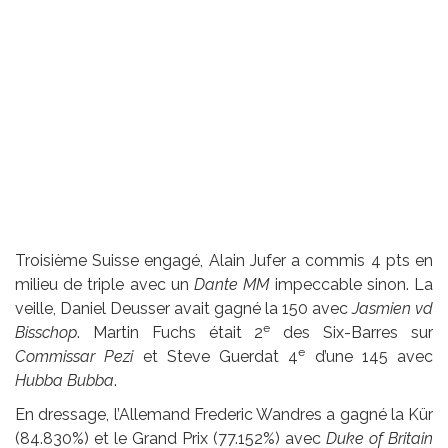
Troisième Suisse engagé, Alain Jufer a commis 4 pts en
milieu de triple avec un
Dante MM
impeccable sinon. La
veille, Daniel Deusser avait gagné la 150 avec
Jasmien vd
e
Bisschop
. Martin Fuchs était 2
des Six-Barres sur
e
Commissar Pezi
et Steve Guerdat 4
d’une 145 avec
Hubba Bubba
.
En dressage, l’Allemand Frederic Wandres a gagné la Kür
(84.830%) et le Grand Prix (77.152%) avec
Duke of Britain