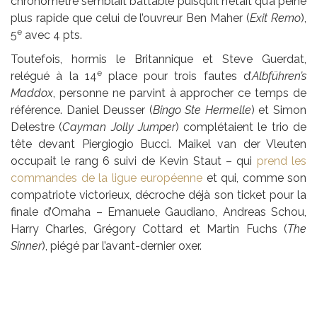
chronomètre semblait battable puisqu’il n’était qu’à peine
plus rapide que celui de l’ouvreur Ben Maher (
Exit Remo
),
e
5
avec 4 pts.
Toutefois, hormis le Britannique et Steve Guerdat,
e
relégué à la 14
place pour trois fautes d’
Albführen’s
Maddox
, personne ne parvint à approcher ce temps de
référence. Daniel Deusser (
Bingo Ste Hermelle
) et Simon
Delestre (
Cayman Jolly Jumper
) complétaient le trio de
tête devant Piergiogio Bucci. Maikel van der Vleuten
occupait le rang 6 suivi de Kevin Staut – qui
prend les
commandes de la ligue européenne
et qui, comme son
compatriote victorieux, décroche déjà son ticket pour la
finale d’Omaha – Emanuele Gaudiano, Andreas Schou,
Harry Charles, Grégory Cottard et Martin Fuchs (
The
Sinner
), piégé par l’avant-dernier oxer.