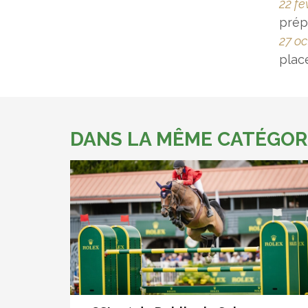
22 fé
prép
27 oc
plac
DANS LA MÊME CATÉGOR