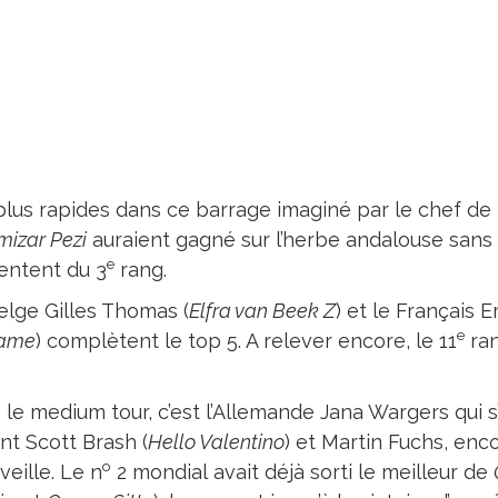
plus rapides dans ce barrage imaginé par le chef de 
izar Pezi
auraient gagné sur l’herbe andalouse sans le
e
entent du 3
rang.
elge Gilles Thomas (
Elfra van Beek Z
) et le Français 
e
ame
) complètent le top 5. A relever encore, le 11
ran
 le medium tour, c’est l’Allemande Jana Wargers qui 
nt Scott Brash (
Hello Valentino
) et Martin Fuchs, enc
o
veille. Le n
2 mondial avait déjà sorti le meilleur de