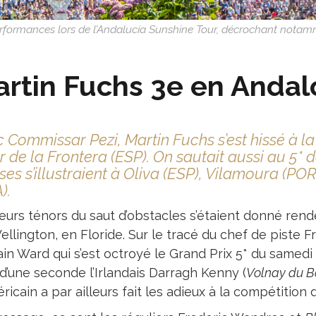
 performances lors de l’Andalucía Sunshine Tour, décrochant notamm
rtin Fuchs 3e en Andal
 Commissar Pezi, Martin Fuchs s’est hissé à la
r de la Frontera (ESP). On sautait aussi au 5* 
ses s’illustraient à Oliva (ESP), Vilamoura (PO
).
ieurs ténors du saut d’obstacles s’étaient donné rend
llington, en Floride. Sur le tracé du chef de piste F
in Ward qui s’est octroyé le Grand Prix 5* du samed
d’une seconde l’Irlandais Darragh Kenny (
Volnay du Bo
ricain a par ailleurs fait les adieux à la compétition