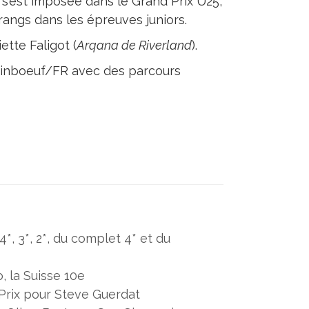
) s’est imposée dans le Grand Prix U25,
rangs dans les épreuves juniors.
ette Faligot (
Arqana de Riverland
).
rminboeuf/FR avec des parcours
*, 3*, 2*, du complet 4* et du
o, la Suisse 10e
Prix pour Steve Guerdat