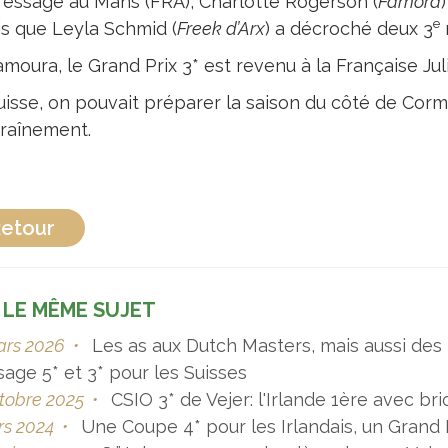
ressage au Mans (FRA), Charlotte Rogerson (
Famora
e
is que Leyla Schmid (
Freek d’Arx
) a décroché deux 3
amoura, le Grand Prix 3* est revenu à la Française Juli
uisse, on pouvait préparer la saison du côté de Co
traînement.
etour
 LE MÊME SUJET
ars 2026
•
Les as aux Dutch Masters, mais aussi des 4
age 5* et 3* pour les Suisses
tobre 2025
•
CSIO 3* de Vejer: l'Irlande 1ère avec bri
rs 2024
•
Une Coupe 4* pour les Irlandais, un Grand 