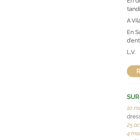
En d
tand
A Vil
En S
d'en
L.V.
R
SUR
10 m
dress
25 oc
4 ma