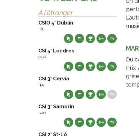
En d
perf
À l'étranger
L’au
CSIO 5* Dublin
musi
IRL
MAR
CSI 5* Londres
GBR
Du cô
Prix
gris
CSI 3* Cervia
temp
ITA
CSI 3* Samorin
SVQ
CSI 2* St-Lô