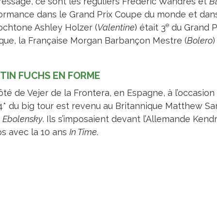
ressage, ce sont les réguliers Frederic Wandres et
B
ormance dans le Grand Prix Coupe du monde et dans 
e
tochtone Ashley Holzer (
Valentine
) était 3
du Grand Pr
que, la Française Morgan Barbançon Mestre (
Bolero
)
TIN FUCHS EN FORME
té de Vejer de la Frontera, en Espagne, à l’occasion 
 4* du big tour est revenu au Britannique Matthew S
e
Ebolensky
. Ils s’imposaient devant l’Allemande Kendr
s avec la 10 ans
In Time
.