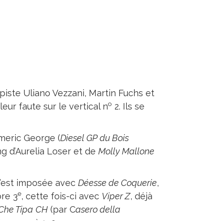
piste Uliano Vezzani, Martin Fuchs et
o
ur faute sur le vertical n
2. Ils se
Emeric George (
Diesel GP du Bois
g d’Aurelia Loser et de
Molly Mallone
s’est imposée avec
Déesse de Coquerie
,
e
ore 3
, cette fois-ci avec
Viper Z
, déjà
Che Tipa
CH
(par C
asero della