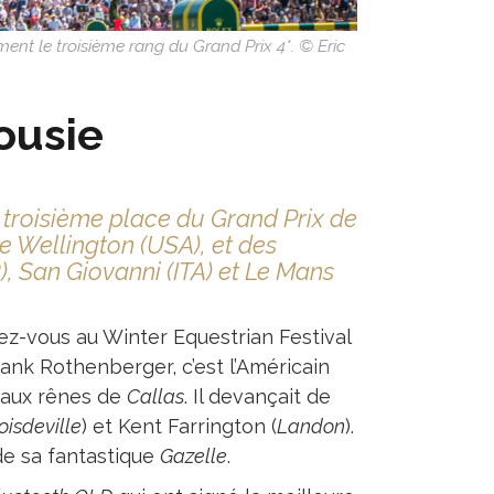
ent le troisième rang du Grand Prix 4*. © Eric
ousie
 troisième place du Grand Prix de
de Wellington (USA), et des
R), San Giovanni (ITA) et Le Mans
ez-vous au Winter Equestrian Festival
rank Rothenberger, c’est l’Américain
i aux rênes de
Callas
. Il devançait de
isdeville
) et Kent Farrington (
Landon
).
 de sa fantastique
Gazelle
.