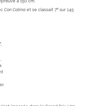
e épreuve à 150 cm.
e
ec
Con Calma
et se classait 7
sur 145
Z
,
,
a
nt
e
r.