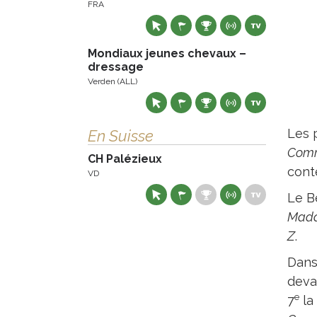
FRA
Mondiaux jeunes chevaux –
dressage
Verden (ALL)
Les 
En Suisse
Comm
CH Palézieux
cont
VD
Le B
Mad
Z
.
Dans
deva
e
7
la 