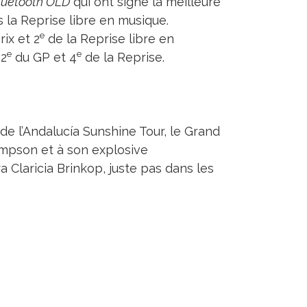
luetooth OLD
qui ont signé la meilleure
la Reprise libre en musique.
e
ix et 2
de la Reprise libre en
e
e
 2
du GP et 4
de la Reprise.
de l’Andalucía Sunshine Tour, le Grand
ampson et à son explosive
a Claricia Brinkop, juste pas dans les