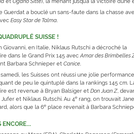
ia
et
Ogano Sitte
), la menant jusqu’à la victoire d’un
e Guerdat a bouclé un sans-faute dans la chasse av
avec
Easy Star de Talma
.
QUADRUPLÉ SUISSE !
 Giovanni, en Italie, Niklaus Rutschi a décroché la
oire dans le Grand Prix 145 avec
Amar des Brimbelles 
nt Barbara Schnieper et
Canice
.
 samedi, les Suisses ont réussi une jolie performance
uant de peu le quintuplé dans la rankings 145 cm. L
oire est revenue à Bryan Balsiger et
Don Juan Z
, deva
e
 Jufer et Niklaus Rutschi. Au 4
rang, on trouvait Jan
e
rd, alors que la 6
place revenait à Barbara Schniepe
 ENCORE...