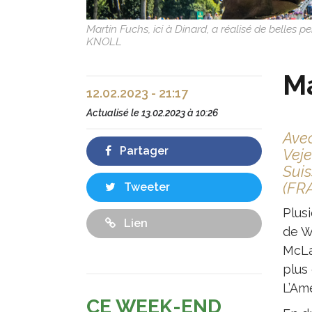
Martin Fuchs, ici à Dinard, a réalisé de belles
KNOLL
Ma
12.02.2023 - 21:17
Actualisé le
13.02.2023 à 10:26
Avec
Partager
Veje
Suis
(FRA
Tweeter
Plus
Lien
de We
McLa
plus 
L’Amé
CE WEEK-END