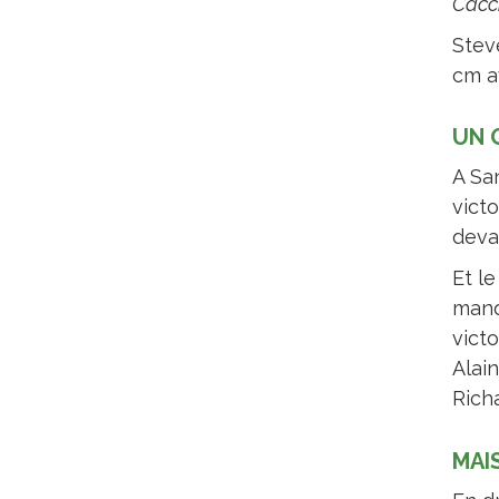
Cacc
Stev
cm 
UN 
A San
vict
deva
Et le
manq
vict
Alain
Richa
MAIS