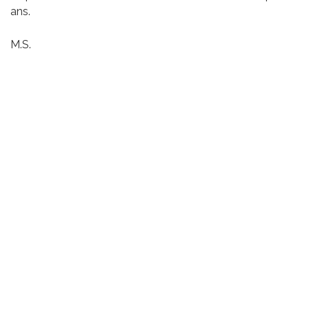
ans.
M.S.