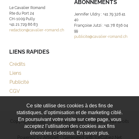
ABONNEMENTS
Le Cavalier Romand
Rte du Port 24
Jennifer Uldry : +41 79 326 41
CH-1009 Pully
40
+41 21 729 86 83
Françoise Jutzi : +41 78 636 04
redaction@cavalier-romand.ch
99
publicite@cavalier-romand.ch
LIENS RAPIDES
Crédits
Liens
Publicité
CGV
Ce site utilise des cookies à des fins de
statistiques, d’optimisation et de marketing ciblé.
En poursuivant votre visite sur cette page, vous
Copyright © 1999 - 2026 Le Cavalier Romand - Tous droits
acceptez l’utilisation des cookies aux fins
réservés
énoncées ci-dessus. En savoir plus.
Powered by Artionet
-
Generated with IceCube2.Net