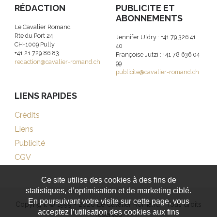
RÉDACTION
PUBLICITE ET
ABONNEMENTS
Le Cavalier Romand
Rte du Port 24
Jennifer Uldry : +41 79 326 41
CH-1009 Pully
40
+41 21 729 86 83
Françoise Jutzi : +41 78 636 04
redaction@cavalier-romand.ch
99
publicite@cavalier-romand.ch
LIENS RAPIDES
Crédits
Liens
Publicité
CGV
Ce site utilise des cookies à des fins de
statistiques, d’optimisation et de marketing ciblé.
En poursuivant votre visite sur cette page, vous
Copyright © 1999 - 2026 Le Cavalier Romand - Tous droits
acceptez l’utilisation des cookies aux fins
réservés