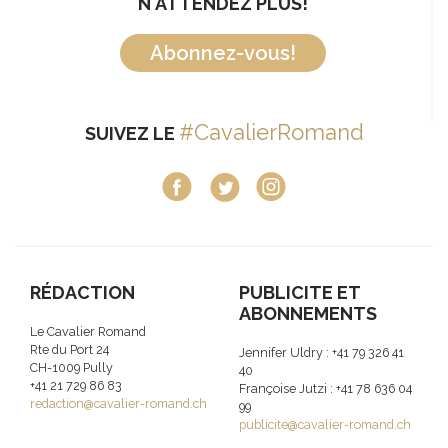
N'ATTENDEZ PLUS!
Abonnez-vous!
#CavalierRomand
SUIVEZ LE
RÉDACTION
PUBLICITE ET
ABONNEMENTS
Le Cavalier Romand
Rte du Port 24
Jennifer Uldry : +41 79 326 41
CH-1009 Pully
40
+41 21 729 86 83
Françoise Jutzi : +41 78 636 04
redaction@cavalier-romand.ch
99
publicite@cavalier-romand.ch