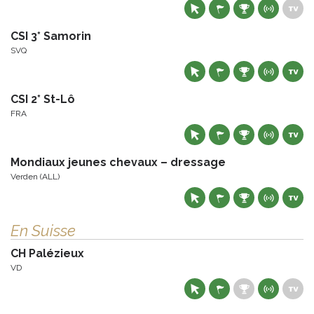
CSI 3* Samorin
SVQ
CSI 2* St-Lô
FRA
Mondiaux jeunes chevaux – dressage
Verden (ALL)
En Suisse
CH Palézieux
VD