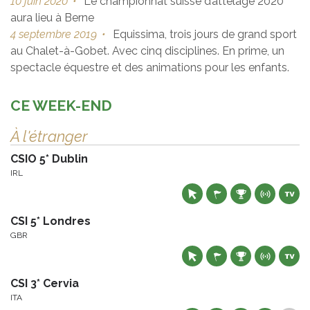
10 juin 2020
•
Le championnat suisse d’attelage 2020
aura lieu à Berne
4 septembre 2019
•
Equissima, trois jours de grand sport
au Chalet-à-Gobet. Avec cinq disciplines. En prime, un
spectacle équestre et des animations pour les enfants.
CE WEEK-END
À l'étranger
CSIO 5* Dublin
IRL
CSI 5* Londres
GBR
CSI 3* Cervia
ITA