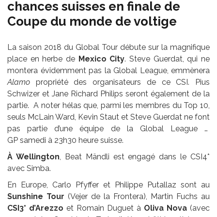
chances suisses en finale de
Coupe du monde de voltige
La saison 2018 du Global Tour débute sur la magnifique
place en herbe de
Mexico City
. Steve Guerdat, qui ne
montera évidemment pas la Global League, emmènera
Alamo
propriété des organisateurs de ce CSI. Pius
Schwizer et Jane Richard Philips seront également de la
partie. A noter hélas que, parmi les membres du Top 10,
seuls McLain Ward, Kevin Staut et Steve Guerdat ne font
pas partie d’une équipe de la Global League …
GP samedi à 23h30 heure suisse.
À Wellington
, Beat Mändli est engagé dans le CSI4*
avec Simba.
En Europe, Carlo Pfyffer et Philippe Putallaz sont au
Sunshine Tour
(Vejer de la Frontera), Martin Fuchs au
CSI3* d’Arezzo
et Romain Duguet à
Oliva Nova
(avec