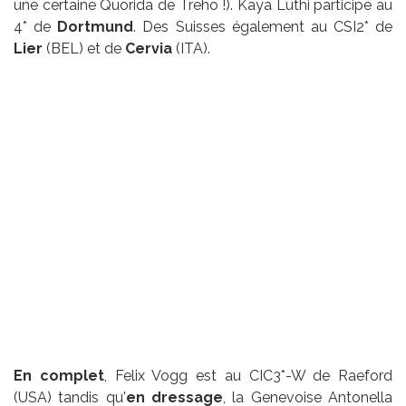
une certaine Quorida de Treho !). Kaya Lüthi participe au
4* de
Dortmund
. Des Suisses également au CSI2* de
Lier
(BEL) et de
Cervia
(ITA).
En complet
, Felix Vogg est au CIC3*-W de Raeford
(USA) tandis qu'
en dressage
, la Genevoise Antonella