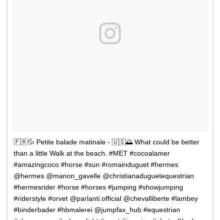
🇫🇷💦 Petite balade matinale - 🇺🇸🌅 What could be better
than a little Walk at the beach. #MET #cocoalamer
#amazingcoco #horse #sun #romainduguet #hermes
@hermes @manon_gavelle @christianaduguetequestrian
#hermesrider #horse #horses #jumping #showjumping
#riderstyle #orvet @parlanti.official @chevalliberte #lambey
#binderbader #hbmalerei @jumpfax_hub #equestrian