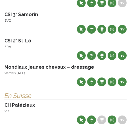
CSI 3* Samorin
SVQ
CSI 2* St-Lô
FRA
Mondiaux jeunes chevaux – dressage
Verden (ALL)
En Suisse
CH Palézieux
VD