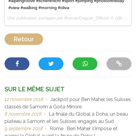
#alpengroove #schererlicht #sport #jumping #photooftheday
#view #walking #morning #oliva
Une publication partagée par
RomainDuguet_Official 🐴
(@romainduguet_official) le
Retour
SUR LE MÊME SUJET
12 novembre 2018
•
Jackpot pour Ben Maher, les Suisses
classés de Samorin à Gorla Minore
8 novembre 2018
•
La finale du Global à Doha, un beau
plateau à Samorin et les Suisses engagés au Sud
9 septembre 2018
•
Rome : Ben Maher s’impose et
gagne le Global avant la finale de Doha !