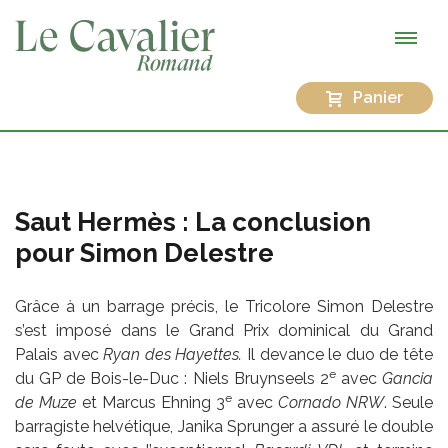
Panier
Saut Hermès : La conclusion
pour Simon Delestre
Grâce à un barrage précis, le Tricolore Simon Delestre
s’est imposé dans le Grand Prix dominical du Grand
Palais avec
Ryan des Hayettes.
Il devance le duo de tête
e
du GP de Bois-le-Duc : Niels Bruynseels 2
avec
Gancia
e
de Muze
et Marcus Ehning 3
avec
Cornado NRW
. Seule
barragiste helvétique, Janika Sprunger a assuré le double