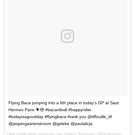
Flying Baca jumping into a 6th place in today’s GP at Saut
Hermes Paris 🌟😍 #bacardivdl #happyrider
#todayisagoodday #flyingbaca thank you @tiffouille_tif
@jaspergaarenstroom @geleke @paulalicja
Une publication partagée par
Janika Sprunger
(@janikasprunger) le