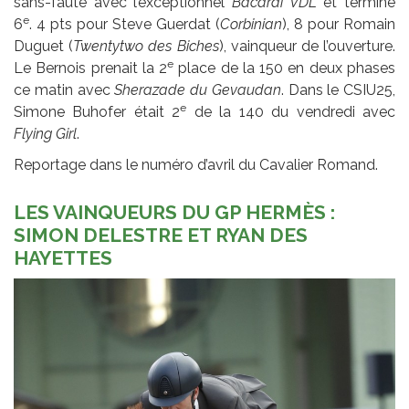
sans-faute avec l’exceptionnel
Bacardi VDL
et termine
e
6
. 4 pts pour Steve Guerdat (
Corbinian
), 8 pour Romain
Duguet (
Twentytwo des Biches
), vainqueur de l’ouverture.
e
Le Bernois prenait la 2
place de la 150 en deux phases
ce matin avec
Sherazade du Gevaudan
. Dans le CSIU25,
e
Simone Buhofer était 2
de la 140 du vendredi avec
Flying Girl
.
Reportage dans le numéro d’avril du Cavalier Romand.
LES VAINQUEURS DU GP HERMÈS :
SIMON DELESTRE ET RYAN DES
HAYETTES