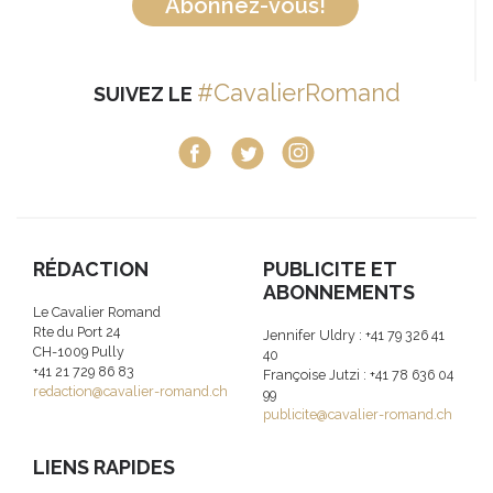
Abonnez-vous!
#CavalierRomand
SUIVEZ LE
RÉDACTION
PUBLICITE ET
ABONNEMENTS
Le Cavalier Romand
Rte du Port 24
Jennifer Uldry : +41 79 326 41
CH-1009 Pully
40
+41 21 729 86 83
Françoise Jutzi : +41 78 636 04
redaction@cavalier-romand.ch
99
publicite@cavalier-romand.ch
LIENS RAPIDES