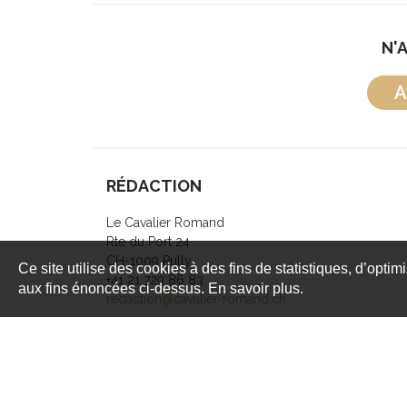
N'
A
RÉDACTION
Le Cavalier Romand
Rte du Port 24
CH-1009 Pully
Ce site utilise des cookies à des fins de statistiques, d’optim
+41 21 729 86 83
aux fins énoncées ci-dessus. En savoir plus.
redaction@cavalier-romand.ch
Copyright © 1999 - 2026 Le Cavalier Romand - Tous 