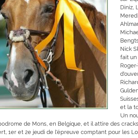
Diniz,
Meredi
Ahlman
Michae
Bengts
Nick Sk
fait un
Roger-
d'ouve
Richar
Gulden
Suisses
et la 
Un nou
ppodrome de Mons, en Belgique, et il attire des crac
rt, 1er et 2e jeudi de l'épreuve comptant pour les L