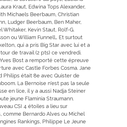
 Laura Kraut, Edwina Tops Alexander,
th Michaels Beerbaum, Christian
n, Ludger Beerbaum, Ben Maher,
l Whitaker, Kevin Staut, Rolf-G.
son ou William Funnell… Et surtout
elton, qui a pris Big Star avec lui et a
 tour de travail (2 pts) ce vendredi.
Yves Bost a remporté cette épreuve
rture avec Castle Forbes Cosma. Jane
d Philips était 8e avec Quister de
boom. La Bernoise n'est pas la seule
se en lice, il y a aussi Nadja Steiner
toute jeune Flaminia Straumann.
veau CSI 4 étoiles a lieu sur
ks, comme Bernardo Alves ou Michel
ongines Rankings, Philippe Le Jeune