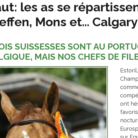
ut: les as se répartissen
effen, Mons et… Calgary
OIS SUISSESSES SONT AU PORTU
LGIQUE, MAIS NOS CHEFS DE FIL
Estori
Champi
comme 
compét
ont hé
favori
nocturn
Eurosp
sur Equ