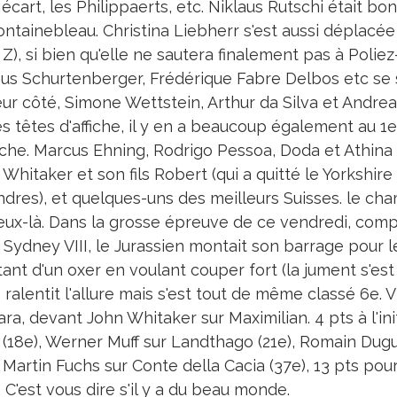
écart, les Philippaerts, etc. Niklaus Rutschi était b
ontainebleau. Christina Liebherr s'est aussi déplacée
 Z), si bien qu'elle ne sautera finalement pas à Poliez
us Schurtenberger, Frédérique Fabre Delbos etc se so
eur côté, Simone Wettstein, Arthur da Silva et Andre
s têtes d'affiche, il y en a beaucoup également au 1er
iche. Marcus Ehning, Rodrigo Pessoa, Doda et Athina
Whitaker et son fils Robert (qui a quitté le Yorkshire
ndres), et quelques-uns des meilleurs Suisses. le c
eux-là. Dans la grosse épreuve de ce vendredi, comp
 Sydney VIII, le Jurassien montait son barrage pour 
nt d'un oxer en voulant couper fort (la jument s'est 
ralentit l'allure mais s'est tout de même classé 6e. Vi
a, devant John Whitaker sur Maximilian. 4 pts à l'ini
 (18e), Werner Muff sur Landthago (21e), Romain Dugue
 Martin Fuchs sur Conte della Cacia (37e), 13 pts po
. C'est vous dire s'il y a du beau monde.