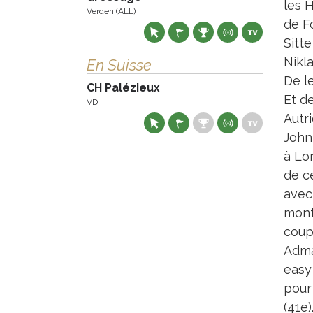
les H
Verden (ALL)
de F
Sitte
Nikla
En Suisse
De l
CH Palézieux
Et de
VD
Autr
John 
à Lo
de c
avec
monta
coup 
Admar
easy
pour
(41e)