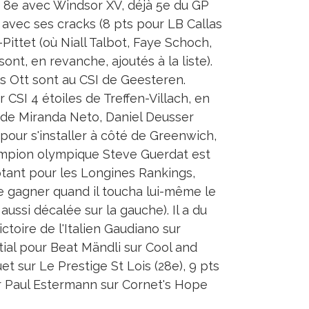
on 8e avec Windsor XV, déjà 5e du GP
 avec ses cracks (8 pts pour LB Callas
-Pittet (où Niall Talbot, Faye Schoch,
nt, en revanche, ajoutés à la liste).
as Ott sont au CSI de Geesteren.
 CSI 4 étoiles de Treffen-Villach, en
 de Miranda Neto, Daniel Deusser
 pour s'installer à côté de Greenwich,
hampion olympique Steve Guerdat est
tant pour les Longines Rankings,
le gagner quand il toucha lui-même le
aussi décalée sur la gauche). Il a du
ctoire de l'Italien Gaudiano sur
tial pour Beat Mändli sur Cool and
t sur Le Prestige St Lois (28e), 9 pts
ur Paul Estermann sur Cornet's Hope