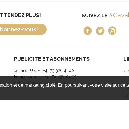
#Cava
ATTENDEZ PLUS!
SUIVEZ LE
bonnez-vous!
PUBLICITE ET ABONNEMENTS
L
Cr
Jennifer Uldry : +41 79 326 41 40
Françoise Jutzi : +41 78 636 04 99
Li
publicite@cavalier-romand.ch
isation et de marketing ciblé. En poursuivant votre visite sur cet
Pu
C
droits réservés