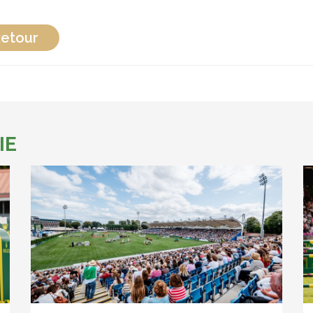
etour
IE