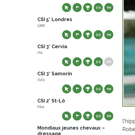
CSI 5* Londres
GBR
CSI 3* Cervia
ITA
CSI 3* Samorin
SVQ
CSI 2* St-Lô
FRA
l'hi
Mondiaux jeunes chevaux –
Robe
dressage