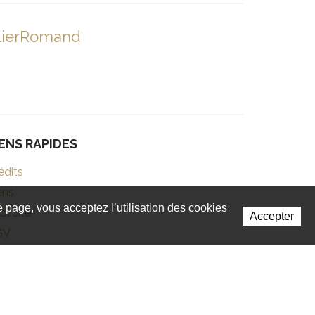
lierRomand
IENS RAPIDES
édits
ens
te page, vous acceptez l’utilisation des cookies
blicité
Accepter
GV
Powered by Artionet
-
Generated with IceCube2.Net