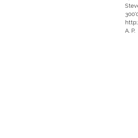
Stev
300'0
http
A. P.