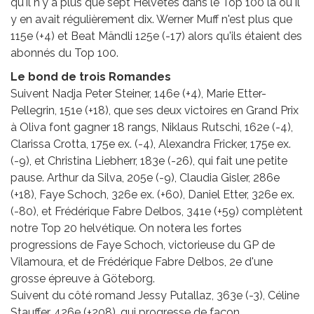
qu'il n'y a plus que sept Helvètes dans le Top 100 là où il
y en avait régulièrement dix. Werner Muff n'est plus que
115e (+4) et Beat Mändli 125e (-17) alors qu'ils étaient des
abonnés du Top 100.
Le bond de trois Romandes
Suivent Nadja Peter Steiner, 146e (+4), Marie Etter-
Pellegrin, 151e (+18), que ses deux victoires en Grand Prix
à Oliva font gagner 18 rangs, Niklaus Rutschi, 162e (-4),
Clarissa Crotta, 175e ex. (-4), Alexandra Fricker, 175e ex.
(-9), et Christina Liebherr, 183e (-26), qui fait une petite
pause. Arthur da Silva, 205e (-9), Claudia Gisler, 286e
(+18), Faye Schoch, 326e ex. (+60), Daniel Etter, 326e ex.
(-80), et Frédérique Fabre Delbos, 341e (+59) complètent
notre Top 20 helvétique. On notera les fortes
progressions de Faye Schoch, victorieuse du GP de
Vilamoura, et de Frédérique Fabre Delbos, 2e d'une
grosse épreuve à Göteborg.
Suivent du côté romand Jessy Putallaz, 363e (-3), Céline
Stauffer, 426e (+208), qui progresse de façon