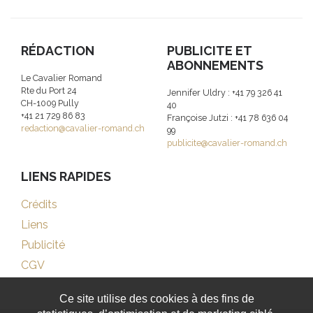
RÉDACTION
PUBLICITE ET
ABONNEMENTS
Le Cavalier Romand
Rte du Port 24
Jennifer Uldry : +41 79 326 41
CH-1009 Pully
40
+41 21 729 86 83
Françoise Jutzi : +41 78 636 04
redaction@cavalier-romand.ch
99
publicite@cavalier-romand.ch
LIENS RAPIDES
Crédits
Liens
Publicité
CGV
Ce site utilise des cookies à des fins de