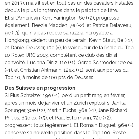
en 2013), mais il est en tout cas un des cavaliers installés
depuis le plus longtemps dans le peloton de tête.
Et si l'Américain Kent Farrington, 6e (+2), progresse
également, Beezie Madden, 7e (-2), et Patrice Delaveau,
9e (-3), qui n'a pas répété sa razzia incroyable à
Hongkong, cèdent un peu de terrain. Kevin Staut, 8e (+1),
et Daniel Deusser, 10e (=), le vainqueur de la finale du Top
10 Rolex IJRC 2013, complètent ce club des dix si
convoité. Luciana Diniz, 11e (+1), Gerco Schroeder, 12e ex.
(-1), et Christian Ahlmann, 12ex. (+1), sont aux portes du
Top 10, à moins de 100 pts de Deusser.
Des Suisses en progression
Si Pius Schwizer, 19e (-1), perd un petit rang en février,
après un mois de janvier et un Zurich explosifs, Janika
Sprunger, 30e (+2), Martin Fuchs, 56e (+1), Jane Richard
Philips, 63e ex. (+5), et Paul Estermann, 72e (+2),
progressent tous légèrement. Et Romain Duguet, 96e (=),
conserve sa nouvelle position dans le Top 100. Reste