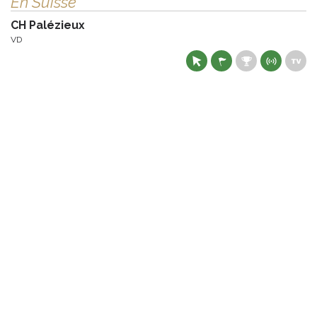
En Suisse
CH Palézieux
VD