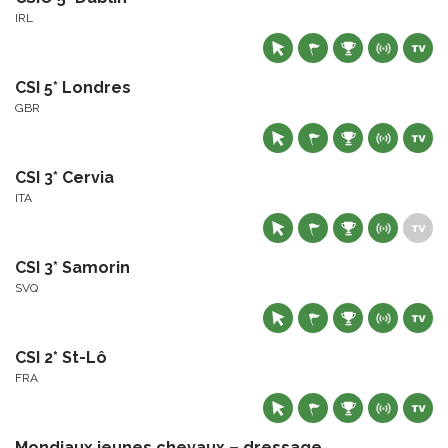
IRL
CSI 5* Londres
GBR
CSI 3* Cervia
ITA
CSI 3* Samorin
SVQ
CSI 2* St-Lô
FRA
Mondiaux jeunes chevaux – dressage