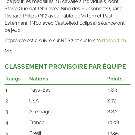
lice pour les médailles, 18 cavaliers individuels, dont
Steve Guerdat (N°6 avec Nino des Buissonnets), Jane
Richard Philips (N°7 avec Pablo de Virton) et Paul
Estermann (N°10 avec Castlefield Eclipse) s'élanceront
ce jeudi.
L'épreuve est à suivre sur RTS2 et sur le site
rtssport.ch
.
M.S.
CLASSEMENT PROVISOIRE PAR ÉQUIPE
Rangs
Nations
Points
1
Pays-Bas
4.83
2
USA
8.72
3
Allemagne
8.82
4
France
10.08
5
Brésil
12.95