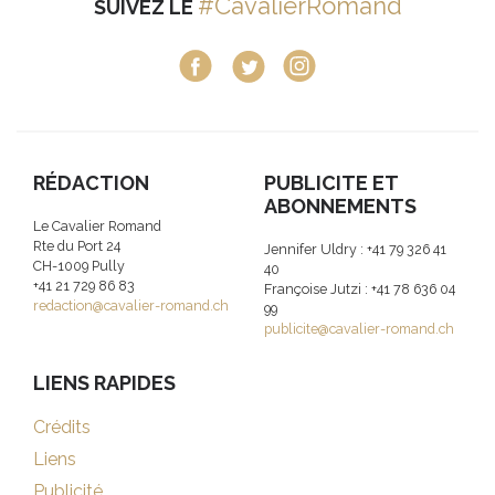
#CavalierRomand
SUIVEZ LE
RÉDACTION
PUBLICITE ET
ABONNEMENTS
Le Cavalier Romand
Rte du Port 24
Jennifer Uldry : +41 79 326 41
CH-1009 Pully
40
+41 21 729 86 83
Françoise Jutzi : +41 78 636 04
redaction@cavalier-romand.ch
99
publicite@cavalier-romand.ch
LIENS RAPIDES
Crédits
Liens
Publicité