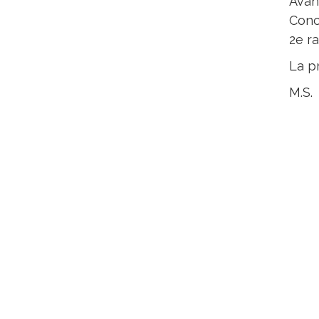
Avan
Conc
2e ra
La p
M.S.