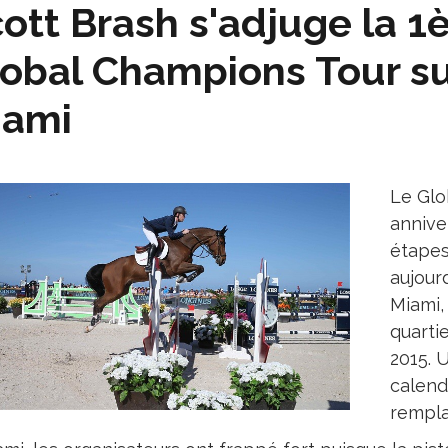
ott Brash s'adjuge la 1
obal Champions Tour su
iami
Le Glo
annive
étapes
aujourd
Miami, 
quarti
2015. 
calend
rempla