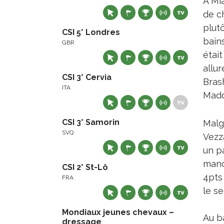
A Mia
de ch
plut
CSI 5* Londres
bains
GBR
était
allu
CSI 3* Cervia
Bras
ITA
Madd
CSI 3* Samorin
Malg
SVQ
Vezza
un p
manc
CSI 2* St-Lô
4pts
FRA
le se
Mondiaux jeunes chevaux –
Au ba
dressage