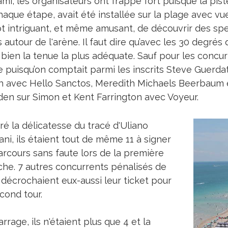
mi, les organisateurs ont frappé fort puisque la piste
aque étape, avait été installée sur la plage avec vue s
ôt intriguant, et même amusant, de découvrir des spec
 autour de l'arène. Il faut dire qu’avec les 30 degrés 
 bien la tenue la plus adéquate. Sauf pour les concurr
re puisqu’on comptait parmi les inscrits Steve Guerda
h avec Hello Sanctos, Meredith Michaels Beerbaum 
en sur Simon et Kent Farrington avec Voyeur.
ré la délicatesse du tracé d'Uliano
ni, ils étaient tout de même 11 à signer
arcours sans faute lors de la première
he. 7 autres concurrents pénalisés de
 décrochaient eux-aussi leur ticket pour
cond tour.
rrage, ils n'étaient plus que 4 et la