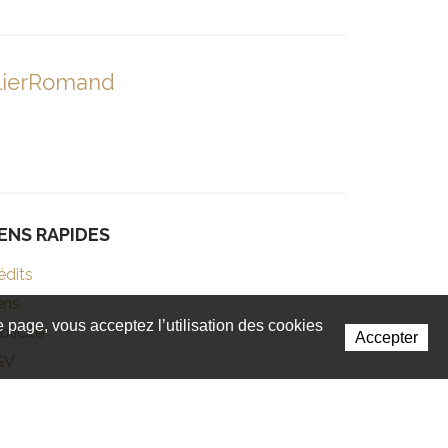
lierRomand
IENS RAPIDES
édits
ens
te page, vous acceptez l’utilisation des cookies
blicité
Accepter
GV