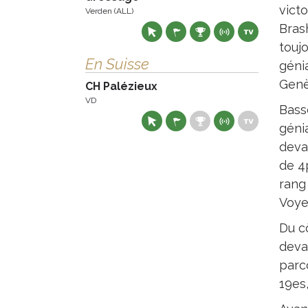
vict
Verden (ALL)
Bras
touj
En Suisse
géni
Genè
CH Palézieux
VD
Bass
génia
deva
de 4
rang 
Voye
Du c
deva
parc
19es,