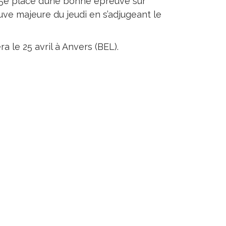
 5e place d’une bonne épreuve sur
uve majeure du jeudi en s’adjugeant le
 le 25 avril à Anvers (BEL).