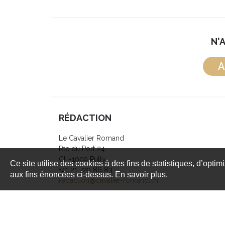
N'
A
RÉDACTION
Le Cavalier Romand
Rte du Port 24
CH-1009 Pully
Ce site utilise des cookies à des fins de statistiques, d’optim
+41 21 729 86 83
aux fins énoncées ci-dessus. En savoir plus.
redaction@cavalier-romand.ch