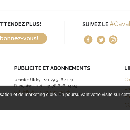
#Cava
ATTENDEZ PLUS!
SUIVEZ LE
bonnez-vous!
PUBLICITE ET ABONNEMENTS
L
Cr
Jennifer Uldry : +41 79 326 41 40
Françoise Jutzi : +41 78 636 04 99
Li
publicite@cavalier-romand.ch
isation et de marketing ciblé. En poursuivant votre visite sur cet
Pu
C