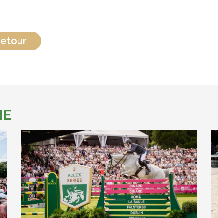
etour
IE