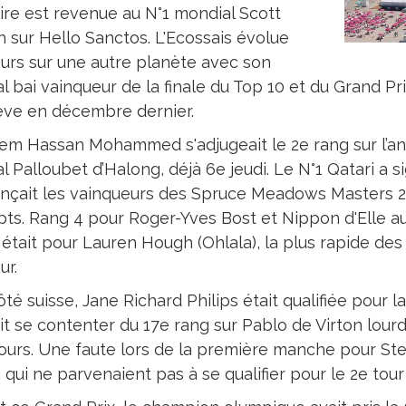
oire est revenue au N°1 mondial Scott
h sur Hello Sanctos. L'Ecossais évolue
ours sur une autre planète avec son
al bai vainqueur de la finale du Top 10 et du Grand P
ve en décembre dernier.
em Hassan Mohammed s'adjugeait le 2e rang sur l’an
l Palloubet d’Halong, déjà 6e jeudi. Le N°1 Qatari a 
nçait les vainqueurs des Spruce Meadows Masters 20
pts. Rang 4 pour Roger-Yves Bost et Nippon d'Elle au
était pour Lauren Hough (Ohlala), la plus rapide des 
ur.
ôté suisse, Jane Richard Philips était qualifiée pour
it se contenter du 17e rang sur Pablo de Virton lou
ours. Une faute lors de la première manche pour St
 qui ne parvenaient pas à se qualifier pour le 2e tour