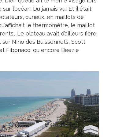
, bien qu’elle ait le même visage lors
ur l’océan. Du jamais vu! Et il était
tateurs, curieux, en maillots de
qu’affichait le thermomètre, le maillot
ents… Le plateau avait d’ailleurs fière
t sur Nino des Buissonnets, Scott
et Fibonacci ou encore Beezie