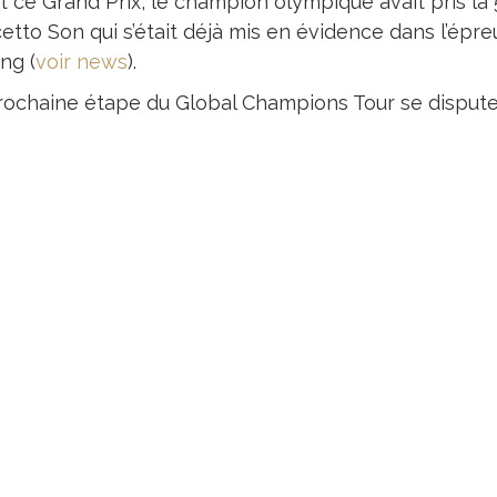
t ce Grand Prix, le champion olympique avait pris la
etto Son qui s’était déjà mis en évidence dans l’épre
ng (
voir news
).
rochaine étape du Global Champions Tour se disputera