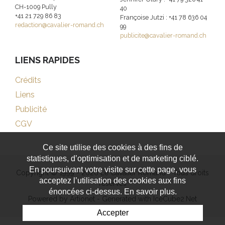
CH-1009 Pully
40
+41 21 729 86 83
Françoise Jutzi : +41 78 636 04
redaction@cavalier-romand.ch
99
publicite@cavalier-romand.ch
LIENS RAPIDES
Crédits
Liens
Publicité
CGV
Ce site utilise des cookies à des fins de
statistiques, d’optimisation et de marketing ciblé.
En poursuivant votre visite sur cette page, vous
Copyright © 1999 - 2026 Le Cavalier Romand - Tous droits
acceptez l’utilisation des cookies aux fins
réservés
énoncées ci-dessus. En savoir plus.
Powered by Artionet
-
Generated with IceCube2.Net
Accepter