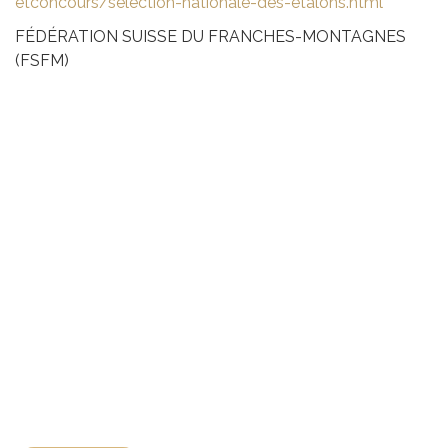
etconcours/
selection-nationale-des-etalons.html
FÉDÉRATION SUISSE DU FRANCHES-MONTAGNES
(FSFM)