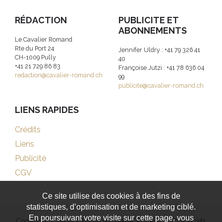
RÉDACTION
PUBLICITE ET
ABONNEMENTS
Le Cavalier Romand
Rte du Port 24
Jennifer Uldry : +41 79 326 41
CH-1009 Pully
40
+41 21 729 86 83
Françoise Jutzi : +41 78 636 04
redaction@cavalier-romand.ch
99
publicite@cavalier-romand.ch
LIENS RAPIDES
Crédits
Liens
Publicité
CGV
Ce site utilise des cookies à des fins de
statistiques, d’optimisation et de marketing ciblé.
En poursuivant votre visite sur cette page, vous
Copyright © 1999 - 2026 Le Cavalier Romand - Tous droits