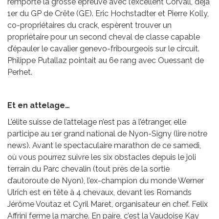
remporté la grosse épreuve avec l’excellent Corvall, déjà
1er du GP de Crête (GE). Eric Hochstadter et Pierre Kolly,
co-propriétaires du crack, espèrent trouver un
propriétaire pour un second cheval de classe capable
d’épauler le cavalier genevo-fribourgeois sur le circuit.
Philippe Putallaz pointait au 6e rang avec Ouessant de
Perhet.
Et en attelage…
L’élite suisse de l’attelage n’est pas à l’étranger, elle
participe au 1er grand national de Nyon-Signy (lire notre
news). Avant le spectaculaire marathon de ce samedi,
où vous pourrez suivre les six obstacles depuis le joli
terrain du Parc chevalin (tout près de la sortie
d’autoroute de Nyon), l’ex-champion du monde Werner
Ulrich est en tête à 4 chevaux, devant les Romands
Jérôme Voutaz et Cyril Maret, organisateur en chef. Felix
Affrini ferme la marche. En paire, c’est la Vaudoise Kay