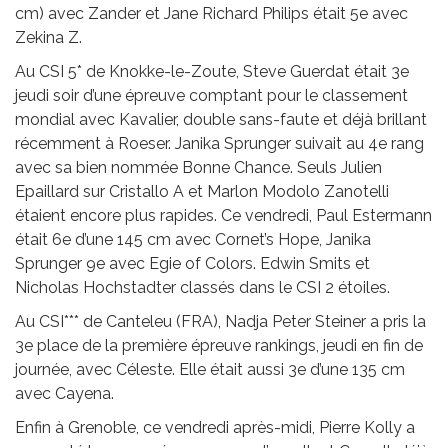
cm) avec Zander et Jane Richard Philips était 5e avec
Zekina Z.
Au CSI 5* de Knokke-le-Zoute, Steve Guerdat était 3e
jeudi soir d’une épreuve comptant pour le classement
mondial avec Kavalier, double sans-faute et déjà brillant
récemment à Roeser. Janika Sprunger suivait au 4e rang
avec sa bien nommée Bonne Chance. Seuls Julien
Epaillard sur Cristallo A et Marlon Modolo Zanotelli
étaient encore plus rapides. Ce vendredi, Paul Estermann
était 6e d’une 145 cm avec Cornet’s Hope, Janika
Sprunger 9e avec Egie of Colors. Edwin Smits et
Nicholas Hochstadter classés dans le CSI 2 étoiles.
Au CSI*** de Canteleu (FRA), Nadja Peter Steiner a pris la
3e place de la première épreuve rankings, jeudi en fin de
journée, avec Céleste. Elle était aussi 3e d’une 135 cm
avec Cayena.
Enfin à Grenoble, ce vendredi après-midi, Pierre Kolly a