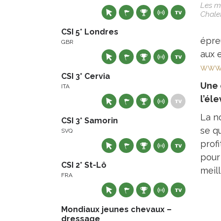
Les m
Chale
CSI 5* Londres
épre
GBR
aux e
www.
CSI 3* Cervia
Une 
ITA
l’él
La n
CSI 3* Samorin
se q
SVQ
prof
pour
CSI 2* St-Lô
meill
FRA
Mondiaux jeunes chevaux –
dressage