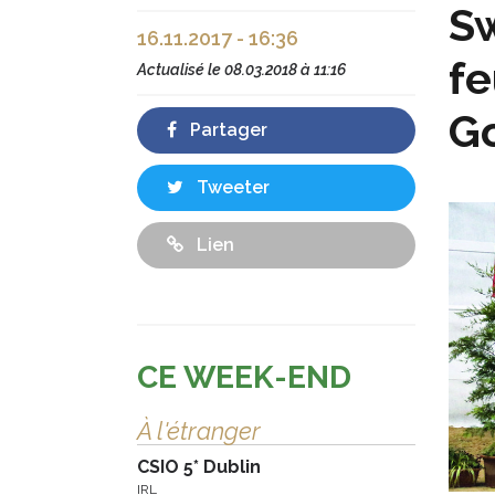
Sw
16.11.2017 - 16:36
fe
Actualisé le
08.03.2018 à 11:16
G
Partager
Tweeter
Lien
CE WEEK-END
À l'étranger
CSIO 5* Dublin
IRL