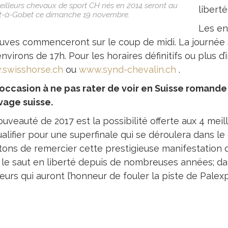
eilleurs chevaux de sport CH nés en 2014 seront au
liberté
t-à-Gobet ce dimanche 19 novembre.
Les en
uves commenceront sur le coup de midi. La journée s
nvirons de 17h. Pour les horaires définitifs ou plus d’
swisshorse.ch
ou
www.synd-chevalin.ch
.
occasion à ne pas rater de voir en Suisse romande
evage suisse.
ouveauté de 2017 est la possibilité offerte aux 4 mei
ualifier pour une superfinale qui se déroulera dans 
itons de remercier cette prestigieuse manifestation q
 le saut en liberté depuis de nombreuses années; dan
eurs qui auront l’honneur de fouler la piste de Palex