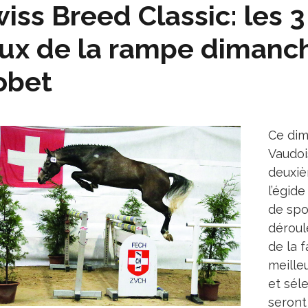
iss Breed Classic: les 3
ux de la rampe dimanch
obet
Ce dim
Vaudoi
deuxiè
l’égid
de spo
déroul
de la 
meille
et séle
seront