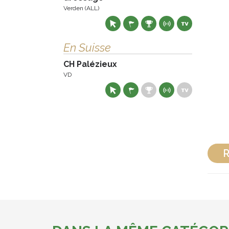
Verden (ALL)
En Suisse
CH Palézieux
VD
R