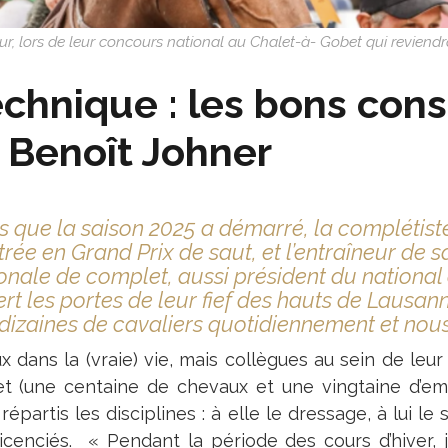
ur, lors de leur concours national au Chalet-à- Gobet qui revien
chnique : les bons con
 Benoît Johner
s que la saison 2025 a démarré, la complétist
strée en Grand Prix de saut, et l’entraîneur de s
onale de complet, aussi président du national
rt les portes de leur fief des hauts de Lausann
dizaines de cavaliers quotidiennement et nous
x dans la (vraie) vie, mais collègues au sein de leu
t (une centaine de chevaux et une vingtaine d’empl
répartis les disciplines : à elle le dressage, à lui l
icenciés. « Pendant la période des cours d’hiver, 