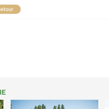
etour
IE