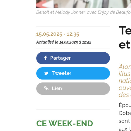
Benoît et Mélody Johner, avec Enjoy de Beaufo
Te
15.05.2025 - 12:35
et
Actualisé le
15.05.2025 à 12:42
Partager
Alor
illu
Tweeter
nati
ouve
Lien
des 
Épou
Gobe
sont 
CE WEEK-END
aux l