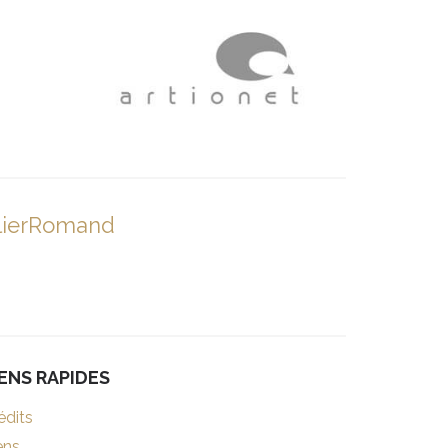
lierRomand
IENS RAPIDES
édits
ens