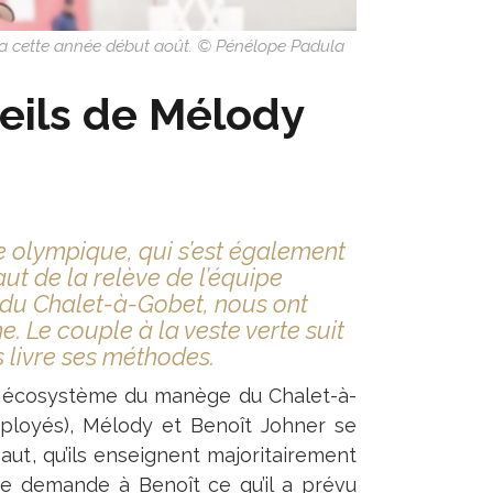
dra cette année début août. © Pénélope Padula
seils de Mélody
e olympique, qui s’est également
aut de la relève de l’équipe
 du Chalet-à-Gobet, nous ont
e. Le couple à la veste verte suit
 livre ses méthodes.
r écosystème du manège du Chalet-à-
oyés), Mélody et Benoît Johner se
e saut, qu’ils enseignent majoritairement
je demande à Benoît ce qu’il a prévu