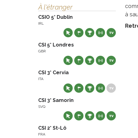
comme
À l'étranger
à sa
CSIO 5* Dublin
IRL
Retr
CSI 5* Londres
GBR
CSI 3* Cervia
ITA
CSI 3* Samorin
SVQ
CSI 2* St-Lô
FRA