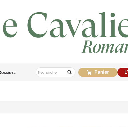
Panier
L
Dossiers