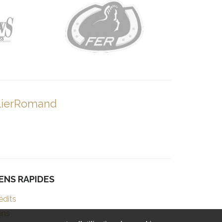
lierRomand
IENS RAPIDES
édits
ens