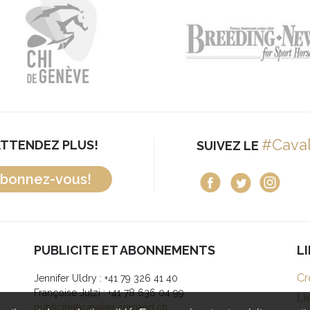
#Cava
ATTENDEZ PLUS!
SUIVEZ LE
bonnez-vous!
PUBLICITE ET ABONNEMENTS
L
Cr
Jennifer Uldry : +41 79 326 41 40
Françoise Jutzi : +41 78 636 04 99
Li
publicite@cavalier-romand.ch