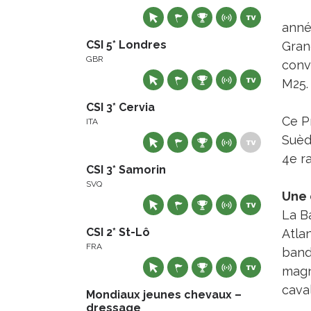
anné
CSI 5* Londres
Gran
GBR
conva
M25.
CSI 3* Cervia
Ce Pr
ITA
Suède
4e r
CSI 3* Samorin
SVQ
Une 
La B
CSI 2* St-Lô
Atlan
FRA
band
magn
cava
Mondiaux jeunes chevaux –
dressage