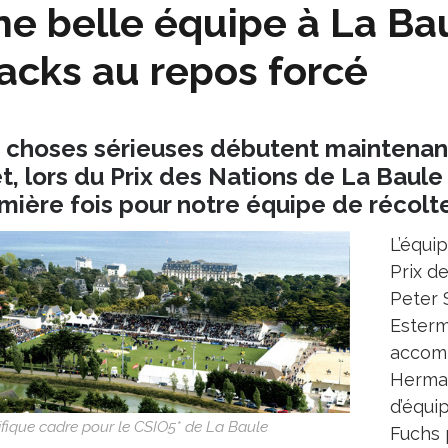
e belle équipe à La Bau
acks au repos forcé
 choses sérieuses débutent maintenant 
et, lors du Prix des Nations de La Baule e
mière fois pour notre équipe de récolte
L’équi
Prix de
Peter 
Esterm
accomp
Herman
d’équi
fique cadre pour le CSIO5* de La Baule
Fuchs 