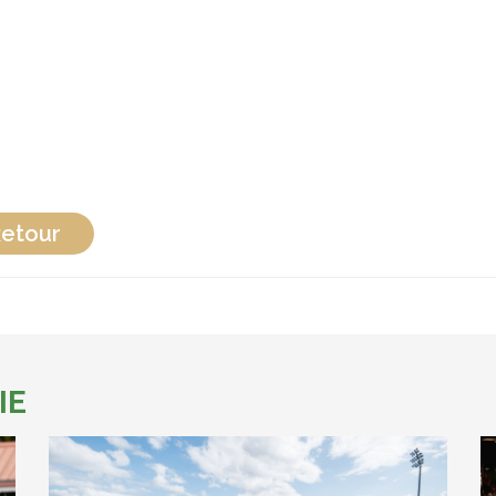
etour
IE