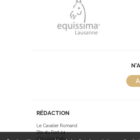
N'
A
RÉDACTION
Le Cavalier Romand
Rte du Port 24
CH-1009 Pully