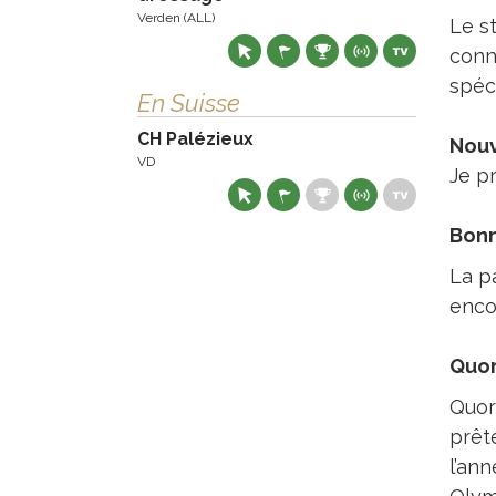
Verden (ALL)
Le s
conn
spéc
En Suisse
CH Palézieux
Nouv
VD
Je p
Bonn
La p
enco
Quor
Quor
prêt
l’an