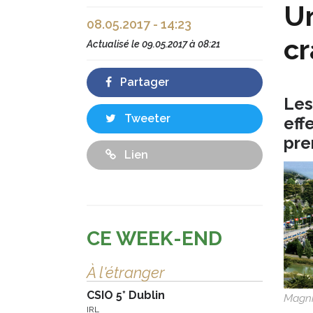
Un
08.05.2017 - 14:23
cr
Actualisé le
09.05.2017 à 08:21
Partager
Les
Tweeter
eff
pre
Lien
CE WEEK-END
À l'étranger
CSIO 5* Dublin
Magni
IRL