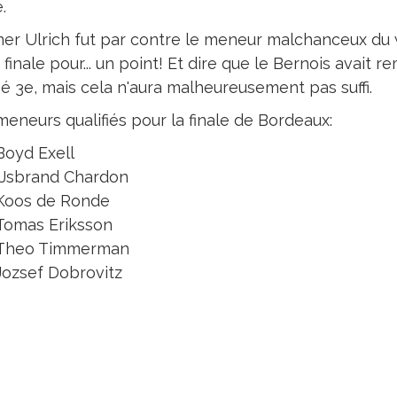
.
er Ulrich fut par contre le meneur malchanceux du we
 finale pour... un point! Et dire que le Bernois avait 
sé 3e, mais cela n'aura malheureusement pas suffi.
meneurs qualifiés pour la finale de Bordeaux:
Boyd Exell
IJsbrand Chardon
Koos de Ronde
Tomas Eriksson
Theo Timmerman
Jozsef Dobrovitz