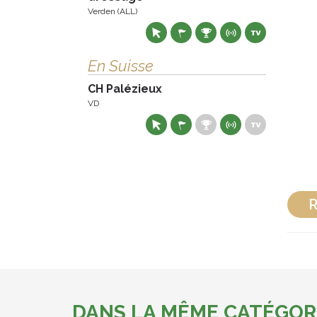
Verden (ALL)
En Suisse
CH Palézieux
VD
R
DANS LA MÊME CATÉGOR