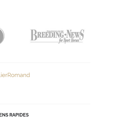
lierRomand
IENS RAPIDES