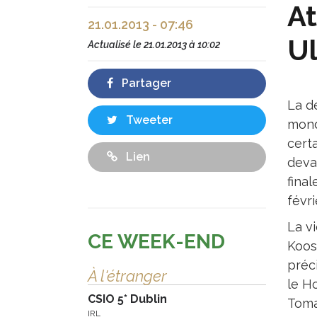
At
21.01.2013 - 07:46
Ul
Actualisé le
21.01.2013 à 10:02
Partager
La d
Tweeter
monde
certa
Lien
deva
final
févri
La vi
CE WEEK-END
Koos
préci
À l'étranger
le H
CSIO 5* Dublin
Toma
IRL