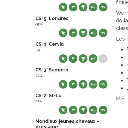
finale
Wern
CSI 5* Londres
de la
GBR
clas
Les 
CSI 3* Cervia
ITA
CSI 3* Samorin
SVQ
CSI 2* St-Lô
M.S.
FRA
Mondiaux jeunes chevaux –
dressage