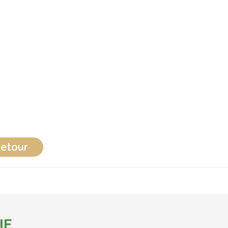
etour
IE