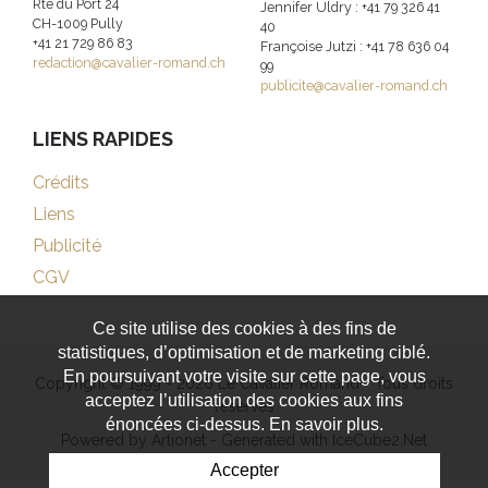
Rte du Port 24
Jennifer Uldry : +41 79 326 41
CH-1009 Pully
40
+41 21 729 86 83
Françoise Jutzi : +41 78 636 04
redaction@cavalier-romand.ch
99
publicite@cavalier-romand.ch
LIENS RAPIDES
Crédits
Liens
Publicité
CGV
Ce site utilise des cookies à des fins de
statistiques, d’optimisation et de marketing ciblé.
En poursuivant votre visite sur cette page, vous
Copyright © 1999 - 2026 Le Cavalier Romand - Tous droits
acceptez l’utilisation des cookies aux fins
réservés
énoncées ci-dessus. En savoir plus.
Powered by Artionet
-
Generated with IceCube2.Net
Accepter