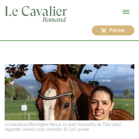
Panier
La Vaudoise Bérangère Nicod, ici avec Kentucky de Tilia, peut
regarder l’avenir avec sérénité. © Coll. privée