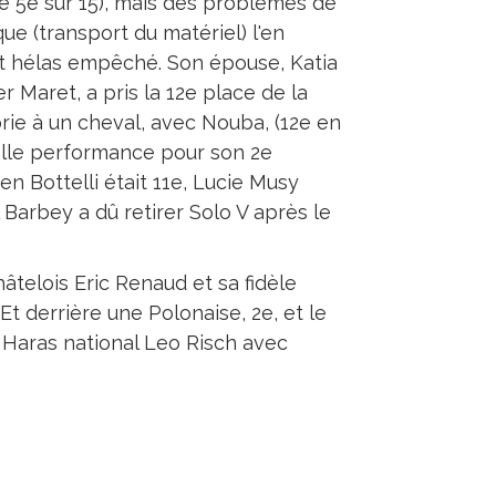
é 5e sur 15), mais des problèmes de
que (transport du matériel) l'en
t hélas empêché. Son épouse, Katia
r Maret, a pris la 12e place de la
rie à un cheval, avec Nouba, (12e en
belle performance pour son 2e
n Bottelli était 11e, Lucie Musy
Barbey a dû retirer Solo V après le
hâtelois Eric Renaud et sa fidèle
t derrière une Polonaise, 2e, et le
u Haras national Leo Risch avec