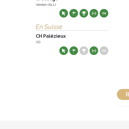
Verden (ALL)
En Suisse
CH Palézieux
VD
R