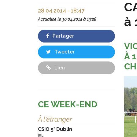
CA
28.04.2014 - 18:47
à 
Actualisé le
30.04.2014 à 13:28
Partager
VI
Tweeter
À 
CH
Lien
CE WEEK-END
À l'étranger
CSIO 5* Dublin
IRL