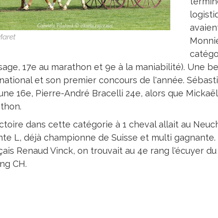
termin
logisti
avaien
Maret
Monnie
catégo
sage, 17e au marathon et 9e à la maniabilité). Une 
national et son premier concours de l'année. Sébastie
ne 16e, Pierre-André Bracelli 24e, alors que Mickaël 
thon.
ctoire dans cette catégorie à 1 cheval allait au Neuc
nte L, déjà championne de Suisse et multi gagnante. E
çais Renaud Vinck, on trouvait au 4e rang l'écuyer d
ing CH.