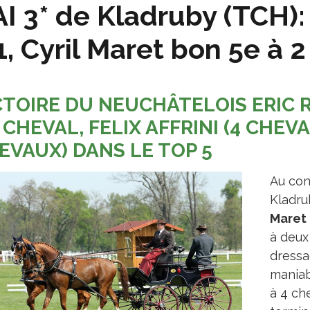
I 3* de Kladruby (TCH):
1, Cyril Maret bon 5e à 2
CTOIRE DU NEUCHÂTELOIS ERIC 
1 CHEVAL, FELIX AFFRINI (4 CHEV
EVAUX) DANS LE TOP 5
Au con
Kladru
Maret
à deux
dressa
maniabi
à 4 che