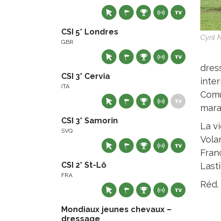
CSI 5* Londres
Cyril 
GBR
dres
CSI 3* Cervia
inter
ITA
Comu
mara
CSI 3* Samorin
La vi
SVQ
Vola
Fran
CSI 2* St-Lô
Last
FRA
Réd.
Mondiaux jeunes chevaux –
dressage