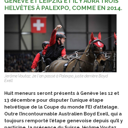
GENÈVE ET LEIPZIG ET IL Y AURA TROIS
HELVÈTES À PALEXPO, COMME EN 2014.
Jerôme Voutaz, 2e l'an passé à Palexpo, juste derrière Boyd
Exell
Huit meneurs seront présents à Genève les 12 et
13 décembre pour disputer l’unique étape
helvétique de la Coupe du monde FEI d’attelage.
Outre l’incontournable Australien Boyd Exell, qui a
toujours remporté l’étape genevoise depuis qu’il y
participe, la présence du Suisse Jérôme Voutaz