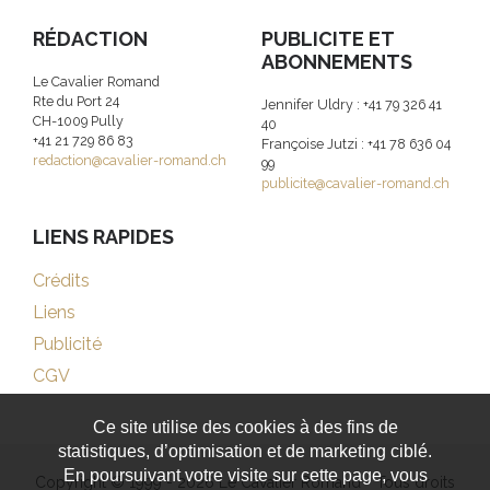
RÉDACTION
PUBLICITE ET
ABONNEMENTS
Le Cavalier Romand
Rte du Port 24
Jennifer Uldry : +41 79 326 41
CH-1009 Pully
40
+41 21 729 86 83
Françoise Jutzi : +41 78 636 04
redaction@cavalier-romand.ch
99
publicite@cavalier-romand.ch
LIENS RAPIDES
Crédits
Liens
Publicité
CGV
Ce site utilise des cookies à des fins de
statistiques, d’optimisation et de marketing ciblé.
En poursuivant votre visite sur cette page, vous
Copyright © 1999 - 2026 Le Cavalier Romand - Tous droits