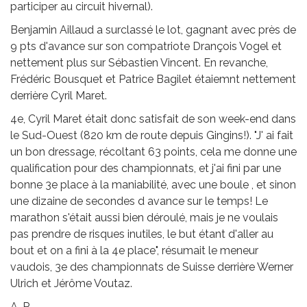
participer au circuit hivernal).
Benjamin Aillaud a surclassé le lot, gagnant avec près de
9 pts d'avance sur son compatriote Drançois Vogel et
nettement plus sur Sébastien Vincent. En revanche,
Frédéric Bousquet et Patrice Bagilet étaiemnt nettement
derrière Cyril Maret.
4e, Cyril Maret était donc satisfait de son week-end dans
le Sud-Ouest (820 km de route depuis Gingins!). "J' ai fait
un bon dressage, récoltant 63 points, cela me donne une
qualification pour des championnats, et j'ai fini par une
bonne 3e place à la maniabilité, avec une boule , et sinon
une dizaine de secondes d avance sur le temps! Le
marathon s'était aussi bien déroulé, mais je ne voulais
pas prendre de risques inutiles, le but étant d'aller au
bout et on a fini à la 4e place", résumait le meneur
vaudois, 3e des championnats de Suisse derrière Werner
Ulrich et Jérôme Voutaz.
A. P.