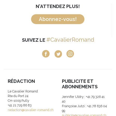
N'ATTENDEZ PLUS!
Abonnez-vous!
#CavalierRomand
SUIVEZ LE
RÉDACTION
PUBLICITE ET
ABONNEMENTS
Le Cavalier Romand
Rte du Port 24
Jennifer Uldry : +41 79 326 41
CH-1009 Pully
40
+41 21 729 86 83
Françoise Jutzi : +41 78 636 04
redaction@cavalier-romand.ch
99
publicite@cavalier-romand.ch