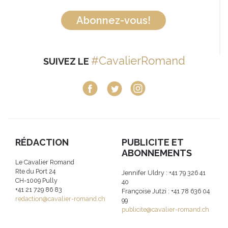
Abonnez-vous!
#CavalierRomand
SUIVEZ LE
RÉDACTION
PUBLICITE ET
ABONNEMENTS
Le Cavalier Romand
Rte du Port 24
Jennifer Uldry : +41 79 326 41
CH-1009 Pully
40
+41 21 729 86 83
Françoise Jutzi : +41 78 636 04
redaction@cavalier-romand.ch
99
publicite@cavalier-romand.ch