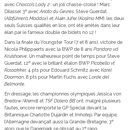
avec
Chacco’s Lady 2
: un joli chassé-croisé ! Marc
e
Dilasser 3
avec
Arioto du Gevres
. Steve Guerdat
(
Albführen’s Maddox
) et Alain Jufer (
Kosimo MM
), les deux
seuls Suisses qualifiés en lice, ont été arrêtés dans leur
élan par le fameux double de bidets no 12 !
Dans la finale du Youngster Tour (7 et 8 ans), victoire de
Nicola Philippaerts avec la BWP de 8 ans
Pandora vd
Kruishoeve
. Un malheureux point de temps pour Steve
e
Guerdat, 12
avec le brillant étalon BWP
Picobello vt
Rossakker,
4 pts pour Edouard Schmitz avec
Karel
Doorman
, 8 pts pour Martin Fuchs avec
Lorde del
Belmonte.
En dressage, les championnes olympiques Jessica von
Bredow-Werndl et
TSF Dalera BB
ont, malgré plusieurs
fautes, encore remporté le GP Spécial devant la
Britannique Charlotte Dujardin et
Imhotep
. Par équipe,
e,
l’Allemagne devançait aussi la Grande-Bretagne, 3
e
alors que le Danemark se glissait au 2
rang.