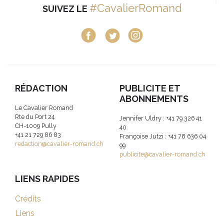
#CavalierRomand
SUIVEZ LE
RÉDACTION
PUBLICITE ET
ABONNEMENTS
Le Cavalier Romand
Rte du Port 24
Jennifer Uldry : +41 79 326 41
CH-1009 Pully
40
+41 21 729 86 83
Françoise Jutzi : +41 78 636 04
redaction@cavalier-romand.ch
99
publicite@cavalier-romand.ch
LIENS RAPIDES
Crédits
Liens