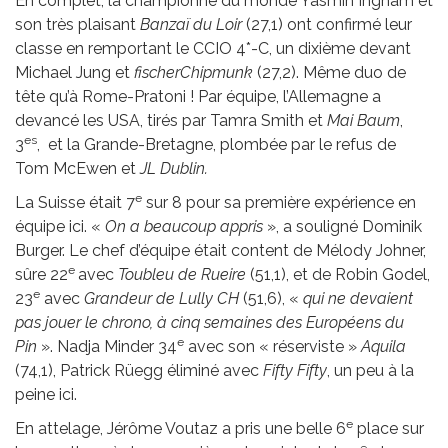
En complet, la championne du monde Yasmin Ingham et
son très plaisant
Banzaï du Loir
(27,1) ont confirmé leur
classe en remportant le CCIO 4*-C, un dixième devant
Michael Jung et
fischerChipmunk
(27,2). Même duo de
tête qu’à Rome-Pratoni ! Par équipe, l’Allemagne a
devancé les USA, tirés par Tamra Smith et
Mai Baum
,
es
3
, et la Grande-Bretagne, plombée par le refus de
Tom McEwen et
JL Dublin.
e
La Suisse était 7
sur 8 pour sa première expérience en
équipe ici. «
On a beaucoup appris
», a souligné Dominik
Burger. Le chef d’équipe était content de Mélody Johner,
e
sûre 22
avec
Toubleu de Rueire
(51,1), et de Robin Godel,
e
23
avec
Grandeur de Lully CH
(51,6), «
qui ne devaient
pas jouer le chrono, à cinq semaines des Européens du
e
Pin
». Nadja Minder 34
avec son « réserviste »
Aquila
(74,1), Patrick Rüegg éliminé avec
Fifty Fifty
, un peu à la
peine ici.
e
En attelage, Jérôme Voutaz a pris une belle 6
place sur