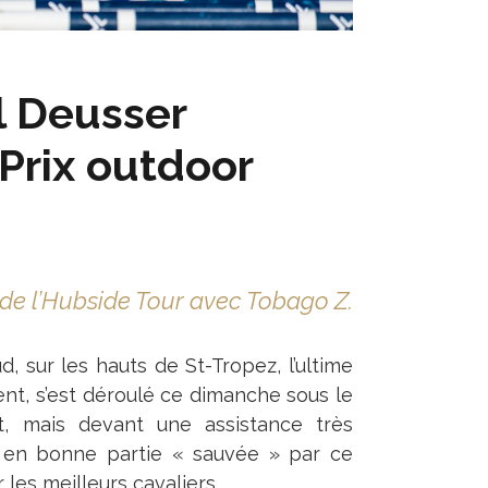
l Deusser
 Prix outdoor
 de l’Hubside Tour avec Tobago Z.
, sur les hauts de St-Tropez, l’ultime
nt, s’est déroulé ce dimanche sous le
at, mais devant une assistance très
e, en bonne partie « sauvée » par ce
r les meilleurs cavaliers.