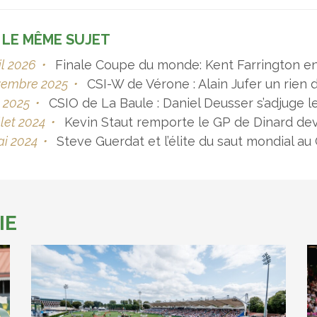
 LE MÊME SUJET
il 2026
•
Finale Coupe du monde: Kent Farrington en 
vembre 2025
•
CSI-W de Vérone : Alain Jufer un rien d
n 2025
•
CSIO de La Baule : Daniel Deusser s’adjuge 
llet 2024
•
Kevin Staut remporte le GP de Dinard dev
ai 2024
•
Steve Guerdat et l’élite du saut mondial a
IE