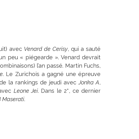
uit) avec
Venard de Cerisy
, qui a sauté
un peu « piégearde ». Venard devrait
ombinaisons) l’an passé. Martin Fuchs,
ne
. Le Zurichois a gagné une épreuve
de la rankings de jeudi avec
Jonka A
,
avec
Leone Jei
. Dans le 2*, ce dernier
 Maserati
.