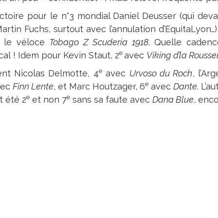
ictoire pour le n°3 mondial Daniel Deusser (qui de
artin Fuchs, surtout avec l’annulation d’EquitaLyon…)
 le véloce
Tobago Z Scuderia 1918
. Quelle cadenc
e
cal ! Idem pour Kevin Staut, 2
avec
Viking d’la Rousse
e
ent Nicolas Delmotte, 4
avec
Urvoso du Roch
, l’A
e
vec
Finn Lente
, et Marc Houtzager, 6
avec
Dante
. L’a
e
e
t été 2
et non 7
sans sa faute avec
Dana Blue
, enco