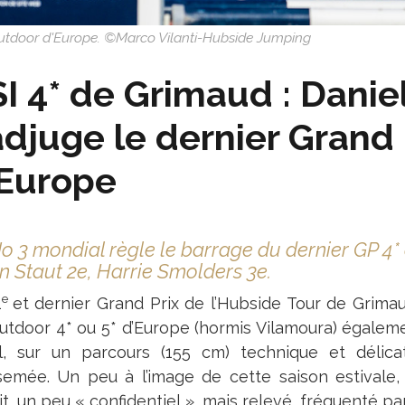
outdoor d'Europe. ©Marco Vilanti-Hubside Jumping
I 4* de Grimaud : Danie
adjuge le dernier Grand
’Europe
o 3 mondial règle le barrage du dernier GP 4*
n Staut 2e, Harrie Smolders 3e.
e
1
et dernier Grand Prix de l’Hubside Tour de Grimaud
utdoor 4* ou 5* d’Europe (hormis Vilamoura) égaleme
il, sur un parcours (155 cm) technique et délic
rsemée. Un peu à l’image de cette saison estival
it, un peu « confidentiel », mais relevé, fréquenté pa