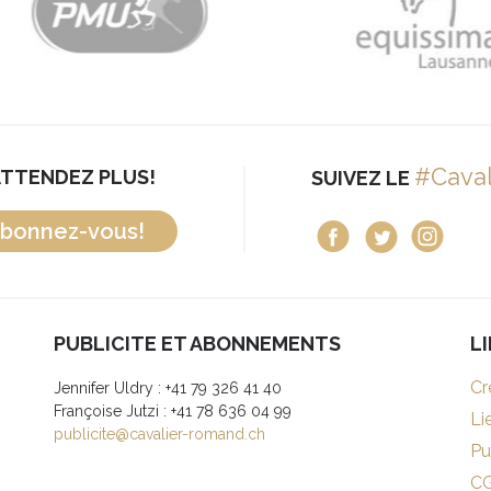
#Cava
ATTENDEZ PLUS!
SUIVEZ LE
bonnez-vous!
PUBLICITE ET ABONNEMENTS
L
Cr
Jennifer Uldry : +41 79 326 41 40
Françoise Jutzi : +41 78 636 04 99
Li
publicite@cavalier-romand.ch
Pu
C