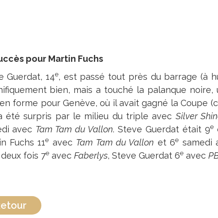
uccès pour Martin Fuchs
e
e Guerdat, 14
, est passé tout près du barrage (à h
ifiquement bien, mais a touché la palanque noire, 
 en forme pour Genève, où il avait gagné la Coupe (c
 a été surpris par le milieu du triple avec
Silver Shi
e
di avec
Tam Tam du Vallon
. Steve Guerdat était 9
e
e
in Fuchs 11
avec
Tam Tam du Vallon
et 6
samedi 
e
e
 deux fois 7
avec
Faberlys
, Steve Guerdat 6
avec
PB
etour