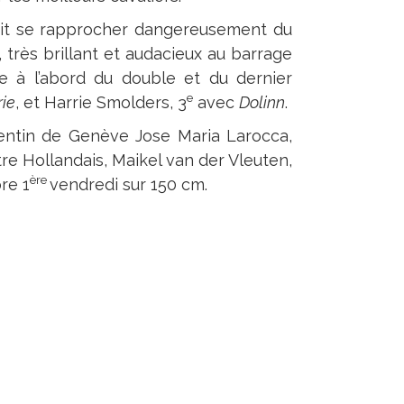
vait se rapprocher dangereusement du
, très brillant et audacieux au barrage
e à l’abord du double et du dernier
e
rie
, et Harrie Smolders, 3
avec
Dolinn
.
rgentin de Genève Jose Maria Larocca,
utre Hollandais, Maikel van der Vleuten,
ère
re 1
vendredi sur 150 cm.