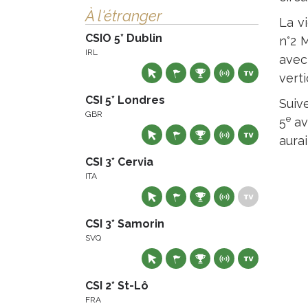
À l'étranger
La v
CSIO 5* Dublin
n°2 M
IRL
avec
verti
CSI 5* Londres
Suiv
GBR
e
5
a
aurai
CSI 3* Cervia
ITA
CSI 3* Samorin
SVQ
CSI 2* St-Lô
FRA