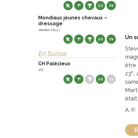
Mondiaux jeunes chevaux –
dressage
Verden (ALL)
Un s
Stev
En Suisse
magn
CH Palézieux
être
VD
e
23
,
same
Mart
était
A. P.
R