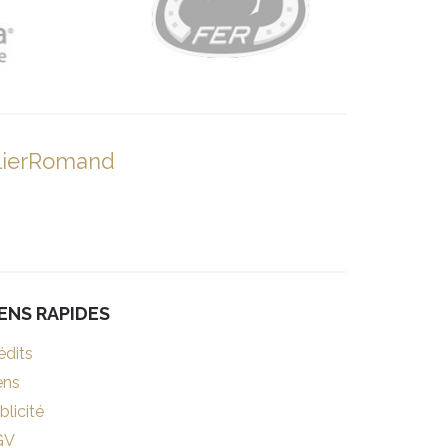
lierRomand
IENS RAPIDES
édits
ens
blicité
GV