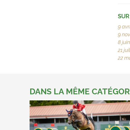
SUR
9 avr
9 no
8 jui
21 jui
22 m
DANS LA MÊME CATÉGOR