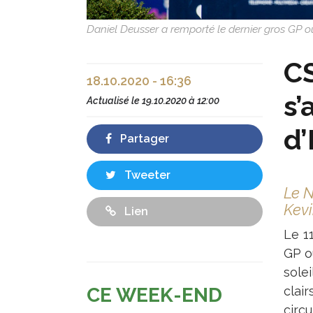
Daniel Deusser a remporté le dernier gros GP 
CS
18.10.2020 - 16:36
s’
Actualisé le
19.10.2020 à 12:00
d
Partager
Tweeter
Le N
Kevi
Lien
Le 1
GP o
sole
CE WEEK-END
clai
circu