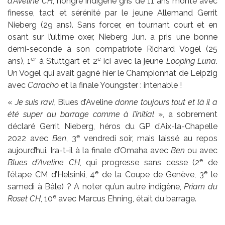
d’Aveline CH
, hongre indigène gris de 11 ans monté avec
finesse, tact et sérénité par le jeune Allemand Gerrit
Nieberg (29 ans). Sans forcer, en tournant court et en
osant sur l’ultime oxer, Nieberg Jun. a pris une bonne
demi-seconde à son compatriote Richard Vogel (25
er
e
ans), 1
à Stuttgart et 2
ici avec la jeune
Looping Luna
.
Un Vogel qui avait gagné hier le Championnat de Leipzig
avec
Caracho
et la finale Youngster : intenable !
«
Je suis ravi,
Blues d’Aveline
donne toujours tout et là il a
été super au barrage comme à l’initial
», a sobrement
déclaré Gerrit Nieberg, héros du GP d’Aix-la-Chapelle
e
2022 avec
Ben
, 3
vendredi soir, mais laissé au repos
aujourd’hui. Ira-t-il à la finale d’Omaha avec
Ben
ou avec
e
Blues d’Aveline CH
, qui progresse sans cesse (2
de
e
e
l’étape CM d’Helsinki, 4
de la Coupe de Genève, 3
le
samedi à Bâle) ? A noter qu’un autre indigène,
Priam du
e
Roset CH
, 10
avec Marcus Ehning, était du barrage.