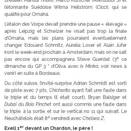
Brésilien Mansur (
Vitiki
), Marco Kutscher (
Aventador S
) et
l’étonnante Suédoise Wilma Hellström (
Cicci
), qui se
qualifie pour Omaha.
L’étalon des Vorpe devait prendre une pause « élevage »
après Leipzig et Schwizer ne visait pas trop la finale
d’Omaha, mais les plans pourraient éventuellement
changer. Edouard Schmitz, Aurelia Loser et Alain Jufer
iront le week-end prochain à Amsterdam, mais on ne sait
e
pas encore qui accompagnera Steve Guerdat (3
ce
dimanche du GP 3 * d’Oliva avec
Is Minka
, voir news à
venir) en suite à Bordeaux.
Du côté suisse, l’invité-surprise Adrian Schmidt est sorti
de piste avec 7 pts,
Chicharito
ayant fait une faute dans
le triple et du temps (il était court). Bryan Balsiger et
Dubaï du Bois Pinchet
ont aussi commis une faute dans
le triple, à la sortie, et sur le vertical no 11 qui suivait. Le
e
Neuchâtelois était 8
vendredi avec
Chelsea Z
.
er
Exell 1
devant un Chardon, le père !