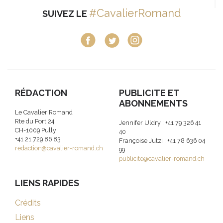
#CavalierRomand
SUIVEZ LE
RÉDACTION
PUBLICITE ET
ABONNEMENTS
Le Cavalier Romand
Rte du Port 24
Jennifer Uldry : +41 79 326 41
CH-1009 Pully
40
+41 21 729 86 83
Françoise Jutzi : +41 78 636 04
redaction@cavalier-romand.ch
99
publicite@cavalier-romand.ch
LIENS RAPIDES
Crédits
Liens