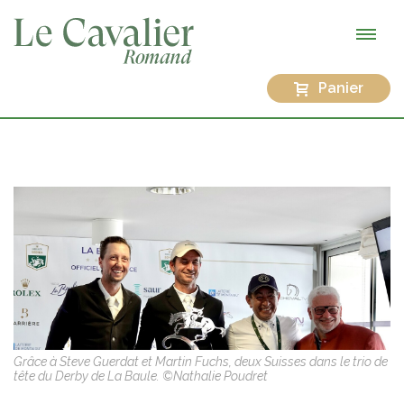
Panier
Grâce à Steve Guerdat et Martin Fuchs, deux Suisses dans le trio de
tête du Derby de La Baule. ©Nathalie Poudret