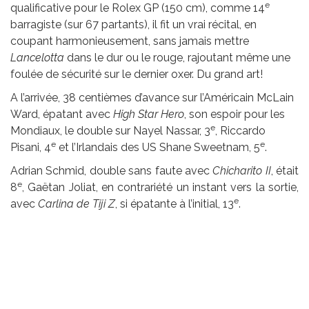
e
qualificative pour le Rolex GP (150 cm), comme 14
barragiste (sur 67 partants), il fit un vrai récital, en
coupant harmonieusement, sans jamais mettre
Lancelotta
dans le dur ou le rouge, rajoutant même une
foulée de sécurité sur le dernier oxer. Du grand art!
A l’arrivée, 38 centièmes d’avance sur l’Américain McLain
Ward, épatant avec
High Star Hero
, son espoir pour les
e
Mondiaux, le double sur Nayel Nassar, 3
, Riccardo
e
e
Pisani, 4
et l’Irlandais des US Shane Sweetnam, 5
.
Adrian Schmid, double sans faute avec
Chicharito II
, était
e
8
, Gaëtan Joliat, en contrariété un instant vers la sortie,
e
avec
Carlina de Tiji Z
, si épatante à l’initial, 13
.