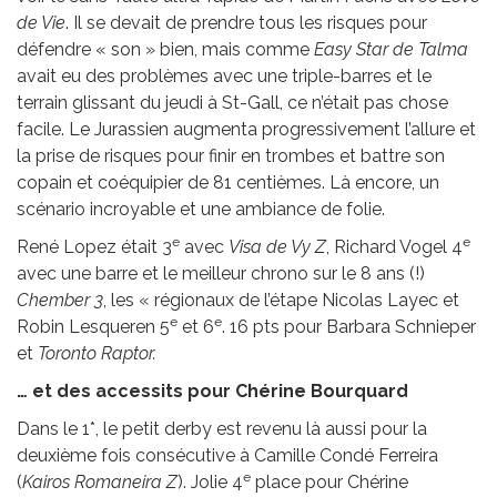
de Vie
. Il se devait de prendre tous les risques pour
défendre « son » bien, mais comme
Easy Star de Talma
avait eu des problèmes avec une triple-barres et le
terrain glissant du jeudi à St-Gall, ce n’était pas chose
facile. Le Jurassien augmenta progressivement l’allure et
la prise de risques pour finir en trombes et battre son
copain et coéquipier de 81 centièmes. Là encore, un
scénario incroyable et une ambiance de folie.
e
e
René Lopez était 3
avec
Visa de Vy Z
, Richard Vogel 4
avec une barre et le meilleur chrono sur le 8 ans (!)
Chember 3
, les « régionaux de l’étape Nicolas Layec et
e
e
Robin Lesqueren 5
et 6
. 16 pts pour Barbara Schnieper
et
Toronto Raptor.
… et des accessits pour Chérine Bourquard
Dans le 1*, le petit derby est revenu là aussi pour la
deuxième fois consécutive à Camille Condé Ferreira
e
(
Kairos Romaneira Z
). Jolie 4
place pour Chérine