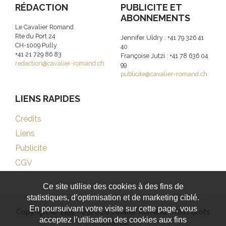
RÉDACTION
PUBLICITE ET
ABONNEMENTS
Le Cavalier Romand
Rte du Port 24
Jennifer Uldry : +41 79 326 41
CH-1009 Pully
40
+41 21 729 86 83
Françoise Jutzi : +41 78 636 04
redaction@cavalier-romand.ch
99
publicite@cavalier-romand.ch
LIENS RAPIDES
Crédits
Liens
Publicité
CGV
Ce site utilise des cookies à des fins de
statistiques, d’optimisation et de marketing ciblé.
En poursuivant votre visite sur cette page, vous
Copyright © 1999 - 2026 Le Cavalier Romand - Tous droits
acceptez l’utilisation des cookies aux fins
réservés