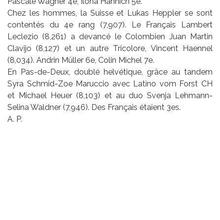
Pascale Wagner 4e, Ilona Hännich 5e.
Chez les hommes, la Suisse et Lukas Heppler se sont
contentés du 4e rang (7,907). Le Français Lambert
Leclezio (8,261) a devancé le Colombien Juan Martin
Clavijo (8,127) et un autre Tricolore, Vincent Haennel
(8,034). Andrin Müller 6e, Colin Michel 7e.
En Pas-de-Deux, doublé helvétique, grâce au tandem
Syra Schmid-Zoe Maruccio avec Latino vom Forst CH
et Michael Heuer (8,103) et au duo Svenja Lehmann-
Selina Waldner (7,946). Des Français étaient 3es.
A. P.