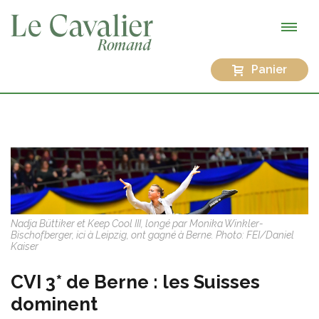
Panier
Nadja Büttiker et Keep Cool III, longé par Monika Winkler-
Bischofberger, ici à Leipzig, ont gagné à Berne. Photo: FEI/Daniel
Kaiser
CVI 3* de Berne : les Suisses
dominent