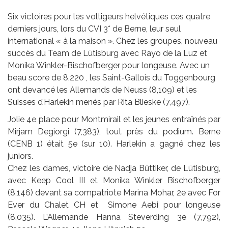
Six victoires pour les voltigeurs helvétiques ces quatre
derniers jours, lors du CVI 3* de Berne, leur seul
international « à la maison ». Chez les groupes, nouveau
succès du Team de Lütisburg avec Rayo de la Luz et
Monika Winkler-Bischofberger pour longeuse. Avec un
beau score de 8,220 , les Saint-Gallois du Toggenbourg
ont devancé les Allemands de Neuss (8,109) et les
Suisses d’Harlekin menés par Rita Blieske (7,497).
Jolie 4e place pour Montmirail et les jeunes entraînés par
Mirjam Degiorgi (7,383), tout près du podium. Berne
(CENB 1) était 5e (sur 10). Harlekin a gagné chez les
juniors.
Chez les dames, victoire de Nadja Büttiker, de Lütisburg,
avec Keep Cool III et Monika Winkler Bischofberger
(8,146) devant sa compatriote Marina Mohar, 2e avec For
Ever du Chalet CH et Simone Aebi pour longeuse
(8,035). L’Allemande Hanna Steverding 3e (7,792),