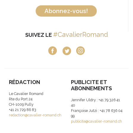
Abonnez-vous!
#CavalierRomand
SUIVEZ LE
RÉDACTION
PUBLICITE ET
ABONNEMENTS
Le Cavalier Romand
Rte du Port 24
Jennifer Uldry : +41 79 326 41
CH-1009 Pully
40
+41 21 729 86 83
Françoise Jutzi : +41 78 636 04
redaction@cavalier-romand.ch
99
publicite@cavalier-romand.ch