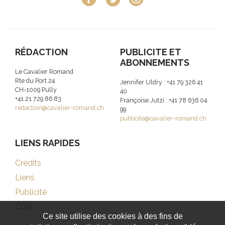
RÉDACTION
PUBLICITE ET
ABONNEMENTS
Le Cavalier Romand
Rte du Port 24
Jennifer Uldry : +41 79 326 41
CH-1009 Pully
40
+41 21 729 86 83
Françoise Jutzi : +41 78 636 04
redaction@cavalier-romand.ch
99
publicite@cavalier-romand.ch
LIENS RAPIDES
Crédits
Liens
Publicité
CGV
Ce site utilise des cookies à des fins de