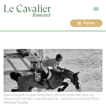
Panier
Steve Guerdat, ici avec Albführen's Bianca, brille avec tous ses
chevaux et il est No 1 mondial pour le... 10e mois consécutif. Photo
Nathalie Poudret