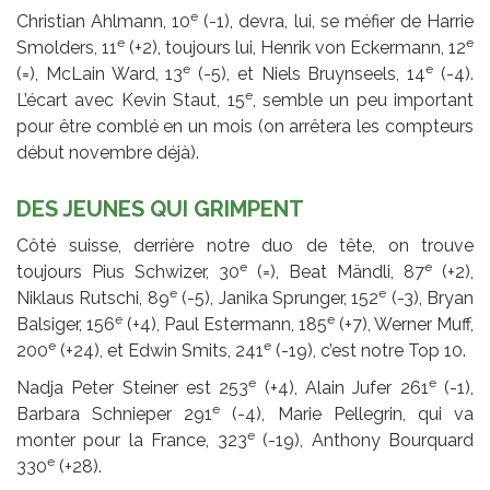
e
Christian Ahlmann, 10
(-1), devra, lui, se méfier de Harrie
e
e
Smolders, 11
(+2), toujours lui, Henrik von Eckermann, 12
e
e
(=), McLain Ward, 13
(-5), et Niels Bruynseels, 14
(-4).
e
L’écart avec Kevin Staut, 15
, semble un peu important
pour être comblé en un mois (on arrêtera les compteurs
début novembre déjà).
DES JEUNES QUI GRIMPENT
Côté suisse, derrière notre duo de tête, on trouve
e
e
toujours Pius Schwizer, 30
(=), Beat Mändli, 87
(+2),
e
e
Niklaus Rutschi, 89
(-5), Janika Sprunger, 152
(-3), Bryan
e
e
Balsiger, 156
(+4), Paul Estermann, 185
(+7), Werner Muff,
e
e
200
(+24), et Edwin Smits, 241
(-19), c’est notre Top 10.
e
e
Nadja Peter Steiner est 253
(+4), Alain Jufer 261
(-1),
e
Barbara Schnieper 291
(-4), Marie Pellegrin, qui va
e
monter pour la France, 323
(-19), Anthony Bourquard
e
330
(+28).