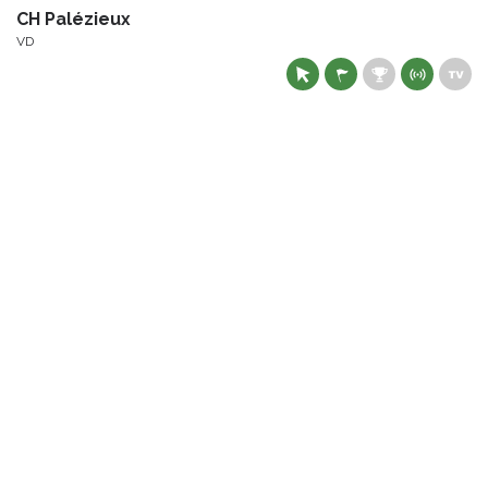
CH Palézieux
VD