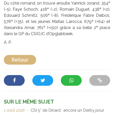
e
Du côté romand, on trouve ensuite Yannick Jorand, 354
e
e
(-5), Faye Schoch, 418
(-2), Romain Duguet, 438
(+2),
e
Edouard Schmitz, 506
(-8), Frédérique Fabre Delbos,
e
e
576
(+35), et les jeunes Matias Larocca, 679
(+64) et
e
e
Alexandra Amar, 761
(+150) grâce à sa belle 2
place
dans le GP du CSIOJC d’Opglabbeek.
A. P.
Retour
SUR LE MÊME SUJET
1 août 2026
•
CSI 5* de Dinard : encore un Derby pour