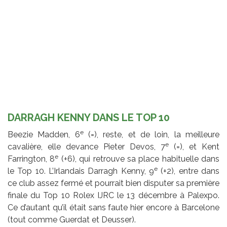
DARRAGH KENNY DANS LE TOP 10
e
Beezie Madden, 6
(=), reste, et de loin, la meilleure
e
cavalière, elle devance Pieter Devos, 7
(=), et Kent
e
Farrington, 8
(+6), qui retrouve sa place habituelle dans
e
le Top 10. L’Irlandais Darragh Kenny, 9
(+2), entre dans
ce club assez fermé et pourrait bien disputer sa première
finale du Top 10 Rolex IJRC le 13 décembre à Palexpo.
Ce d’autant qu’il était sans faute hier encore à Barcelone
(tout comme Guerdat et Deusser).