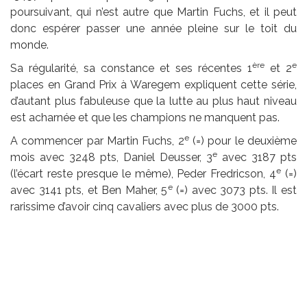
poursuivant, qui n’est autre que Martin Fuchs, et il peut
donc espérer passer une année pleine sur le toit du
monde.
ère
e
Sa régularité, sa constance et ses récentes 1
et 2
places en Grand Prix à Waregem expliquent cette série,
d’autant plus fabuleuse que la lutte au plus haut niveau
est acharnée et que les champions ne manquent pas.
e
A commencer par Martin Fuchs, 2
(=) pour le deuxième
e
mois avec 3248 pts, Daniel Deusser, 3
avec 3187 pts
e
(l’écart reste presque le même), Peder Fredricson, 4
(=)
e
avec 3141 pts, et Ben Maher, 5
(=) avec 3073 pts. Il est
rarissime d’avoir cinq cavaliers avec plus de 3000 pts.