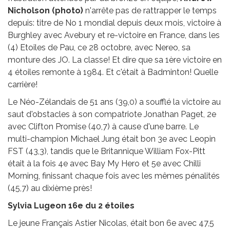
Nicholson (photo)
n'arrête pas de rattrapper le temps
depuis: titre de No 1 mondial depuis deux mois, victoire à
Burghley avec Avebury et re-victoire en France, dans les
(4) Etoiles de Pau, ce 28 octobre, avec Nereo, sa
monture des JO. La classe! Et dire que sa 1ère victoire en
4 étoiles remonte à 1984. Et c'était à Badminton! Quelle
carrière!
Le Néo-Zélandais de 51 ans (39,0) a soufflé la victoire au
saut d'obstacles à son compatriote Jonathan Paget, 2e
avec Clifton Promise (40,7) à cause d'une barre. Le
multi-champion Michael Jung était bon 3e avec Leopin
FST (43,3), tandis que le Britannique William Fox-Pitt
était à la fois 4e avec Bay My Hero et 5e avec Chilli
Morning, finissant chaque fois avec les mêmes pénalités
(45,7) au dixième près!
Sylvia Lugeon 16e du 2 étoiles
Le jeune Français Astier Nicolas, était bon 6e avec 47,5