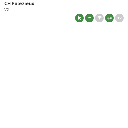
CH Palézieux
VD