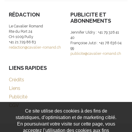
RÉDACTION
PUBLICITE ET
ABONNEMENTS
Le Cavalier Romand
Rte du Port 24
Jennifer Uldry : +41 79 326 41
CH-1009 Pully
40
+41 21 729 86 83
Françoise Jutzi : +41 78 636 04
redaction@cavalier-romand.ch
99
publicite@cavalier-romand.ch
LIENS RAPIDES
Crédits
Liens
Publicité
CGV
Ce site utilise des cookies à des fins de
statistiques, d’optimisation et de marketing ciblé.
En poursuivant votre visite sur cette page, vous
acceptez l’utilisation des cookies aux fins