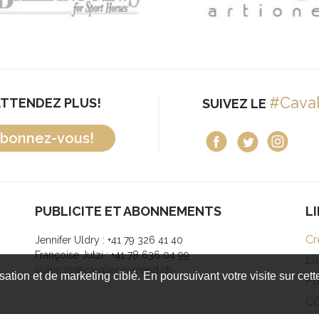
#Cava
ATTENDEZ PLUS!
SUIVEZ LE
bonnez-vous!
PUBLICITE ET ABONNEMENTS
L
Cr
Jennifer Uldry : +41 79 326 41 40
Françoise Jutzi : +41 78 636 04 99
Li
publicite@cavalier-romand.ch
isation et de marketing ciblé. En poursuivant votre visite sur cet
Pu
C