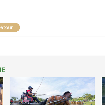
etour
IE