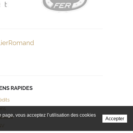
lierRomand
IENS RAPIDES
édits
ens
te page, vous acceptez l’utilisation des cookies
blicité
Accepter
GV