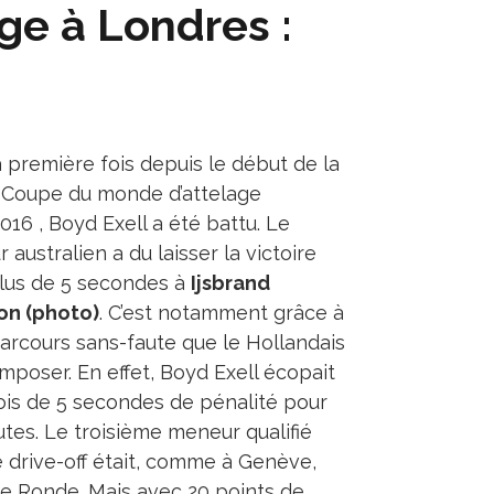
e à Londres :
a première fois depuis le début de la
 Coupe du monde d’attelage
016 , Boyd Exell a été battu. Le
australien a du laisser la victoire
lus de 5 secondes à
Ijsbrand
on (photo)
. C’est notamment grâce à
arcours sans-faute que le Hollandais
imposer. En effet, Boyd Exell écopait
ois de 5 secondes de pénalité pour
utes. Le troisième meneur qualifié
e drive-off était, comme à Genève,
e Ronde. Mais avec 20 points de