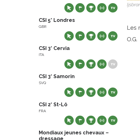
Ijsbr
CSI 5* Londres
GBR
Les 
O.G.
CSI 3* Cervia
ITA
CSI 3* Samorin
SVQ
CSI 2* St-Lô
FRA
Mondiaux jeunes chevaux –
dressage