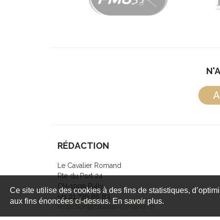
N'
A
RÉDACTION
Le Cavalier Romand
Rte du Port 24
CH-1009 Pully
Ce site utilise des cookies à des fins de statistiques, d’optim
+41 21 729 86 83
aux fins énoncées ci-dessus. En savoir plus.
redaction@cavalier-romand.ch