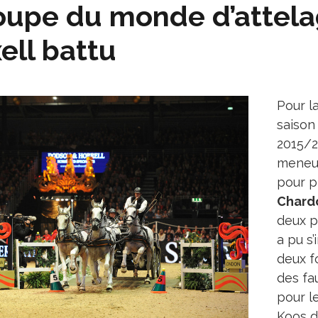
upe du monde d’attelag
ell battu
Pour l
saison
2015/2
meneur 
pour p
Chard
deux p
a pu s’
deux f
des fa
pour l
Koos d